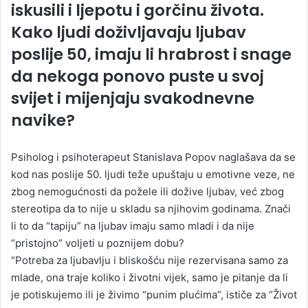
iskusili i ljepotu i gorčinu života.
Kako ljudi doživljavaju ljubav
poslije 50, imaju li hrabrost i snage
da nekoga ponovo puste u svoj
svijet i mijenjaju svakodnevne
navike?
Psiholog i psihoterapeut Stanislava Popov naglašava da se
kod nas poslije 50. ljudi teže upuštaju u emotivne veze, ne
zbog nemogućnosti da požele ili dožive ljubav, već zbog
stereotipa da to nije u skladu sa njihovim godinama. Znači
li to da “tapiju” na ljubav imaju samo mladi i da nije
“pristojno” voljeti u poznijem dobu?
“Potreba za ljubavlju i bliskošću nije rezervisana samo za
mlade, ona traje koliko i životni vijek, samo je pitanje da li
je potiskujemo ili je živimo “punim plućima”, ističe za “Život