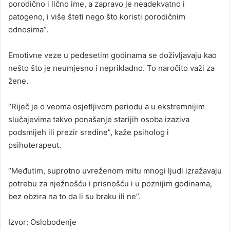
porodično i lično ime, a zapravo je neadekvatno i
patogeno, i više šteti nego što koristi porodičnim
odnosima”.
Emotivne veze u pedesetim godinama se doživljavaju kao
nešto što je neumjesno i neprikladno. To naročito važi za
žene.
“Riječ je o veoma osjetljivom periodu a u ekstremnijim
slučajevima takvo ponašanje starijih osoba izaziva
podsmijeh ili prezir sredine”, kaže psiholog i
psihoterapeut.
“Međutim, suprotno uvreženom mitu mnogi ljudi izražavaju
potrebu za nježnošću i prisnošću i u poznijim godinama,
bez obzira na to da li su braku ili ne”.
Izvor: Oslobođenje