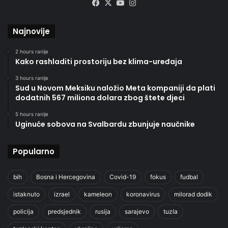
Facebook
X
YouTube
Instagram
Najnovije
2 hours ranije
Kako rashladiti prostoriju bez klima-uređaja
3 hours ranije
Sud u Novom Meksiku naložio Meta kompaniji da plati
dodatnih 567 miliona dolara zbog štete djeci
5 hours ranije
Uginuće sobova na Svalbardu zbunjuje naučnike
Popularno
bih
Bosna i Hercegovina
Covid-19
fokus
fudbal
istaknuto
izrael
kameleon
koronavirus
milorad dodik
policija
predsjednik
rusija
sarajevo
tuzla