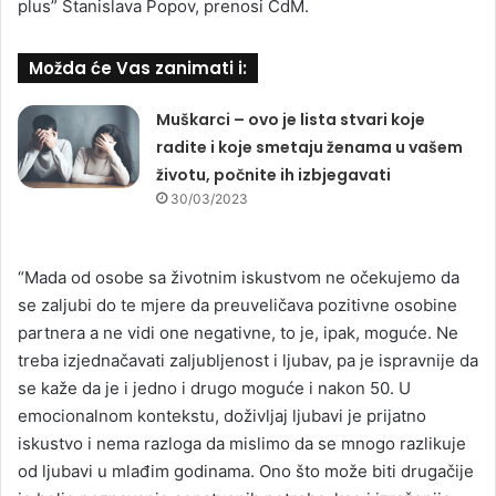
plus” Stanislava Popov, prenosi CdM.
Možda će Vas zanimati i:
Muškarci – ovo je lista stvari koje
radite i koje smetaju ženama u vašem
životu, počnite ih izbjegavati
30/03/2023
“Mada od osobe sa životnim iskustvom ne očekujemo da
se zaljubi do te mjere da preuveličava pozitivne osobine
partnera a ne vidi one negativne, to je, ipak, moguće. Ne
treba izjednačavati zaljubljenost i ljubav, pa je ispravnije da
se kaže da je i jedno i drugo moguće i nakon 50. U
emocionalnom kontekstu, doživljaj ljubavi je prijatno
iskustvo i nema razloga da mislimo da se mnogo razlikuje
od ljubavi u mlađim godinama. Ono što može biti drugačije