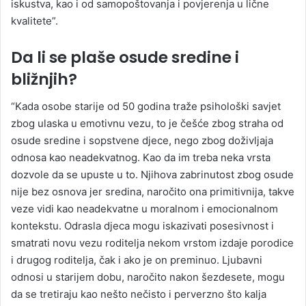
iskustva, kao i od samopoštovanja i povjerenja u lične
kvalitete”.
Da li se plaše osude sredine i
bližnjih?
“Kada osobe starije od 50 godina traže psihološki savjet
zbog ulaska u emotivnu vezu, to je češće zbog straha od
osude sredine i sopstvene djece, nego zbog doživljaja
odnosa kao neadekvatnog. Kao da im treba neka vrsta
dozvole da se upuste u to. Njihova zabrinutost zbog osude
nije bez osnova jer sredina, naročito ona primitivnija, takve
veze vidi kao neadekvatne u moralnom i emocionalnom
kontekstu. Odrasla djeca mogu iskazivati posesivnost i
smatrati novu vezu roditelja nekom vrstom izdaje porodice
i drugog roditelja, čak i ako je on preminuo. Ljubavni
odnosi u starijem dobu, naročito nakon šezdesete, mogu
da se tretiraju kao nešto nečisto i perverzno što kalja