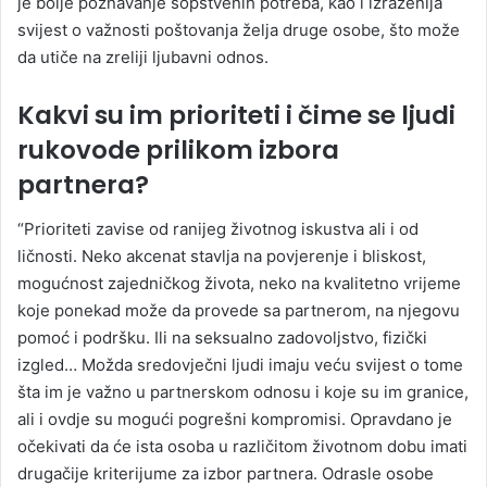
je bolje poznavanje sopstvenih potreba, kao i izraženija
svijest o važnosti poštovanja želja druge osobe, što može
da utiče na zreliji ljubavni odnos.
Kakvi su im prioriteti i čime se ljudi
rukovode prilikom izbora
partnera?
“Prioriteti zavise od ranijeg životnog iskustva ali i od
ličnosti. Neko akcenat stavlja na povjerenje i bliskost,
mogućnost zajedničkog života, neko na kvalitetno vrijeme
koje ponekad može da provede sa partnerom, na njegovu
pomoć i podršku. Ili na seksualno zadovoljstvo, fizički
izgled… Možda sredovječni ljudi imaju veću svijest o tome
šta im je važno u partnerskom odnosu i koje su im granice,
ali i ovdje su mogući pogrešni kompromisi. Opravdano je
očekivati da će ista osoba u različitom životnom dobu imati
drugačije kriterijume za izbor partnera. Odrasle osobe