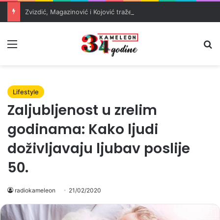
Zvizdić, Magazinović i Kojović traže poseban status za Memorijalni centar Srebrenica
Meni
Pr
Lifestyle
Zaljubljenost u zrelim
godinama: Kako ljudi
doživljavaju ljubav poslije
50.
radiokameleon
21/02/2020