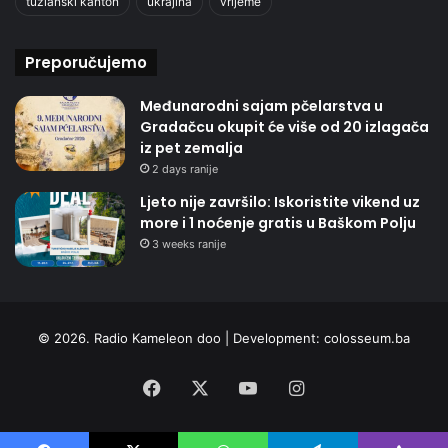
tuzlanski kanton
ukrajina
vrijeme
Preporučujemo
Međunarodni sajam pčelarstva u
Gradačcu okupit će više od 20 izlagača
iz pet zemalja
2 days ranije
Ljeto nije završilo: Iskoristite vikend uz
more i 1 noćenje gratis u Baškom Polju
3 weeks ranije
© 2026. Radio Kameleon doo | Development:
colosseum.ba
Facebook
X
YouTube
Instagram