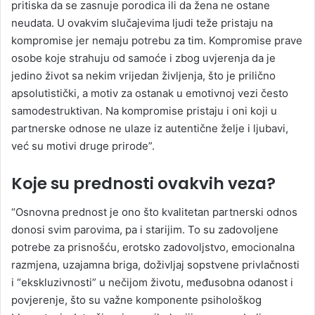
pritiska da se zasnuje porodica ili da žena ne ostane
neudata. U ovakvim slučajevima ljudi teže pristaju na
kompromise jer nemaju potrebu za tim. Kompromise prave
osobe koje strahuju od samoće i zbog uvjerenja da je
jedino život sa nekim vrijedan življenja, što je prilično
apsolutistički, a motiv za ostanak u emotivnoj vezi često
samodestruktivan. Na kompromise pristaju i oni koji u
partnerske odnose ne ulaze iz autentične želje i ljubavi,
već su motivi druge prirode”.
Koje su prednosti ovakvih veza?
“Osnovna prednost je ono što kvalitetan partnerski odnos
donosi svim parovima, pa i starijim. To su zadovoljene
potrebe za prisnošću, erotsko zadovoljstvo, emocionalna
razmjena, uzajamna briga, doživljaj sopstvene privlačnosti
i “ekskluzivnosti” u nečijom životu, međusobna odanost i
povjerenje, što su važne komponente psihološkog