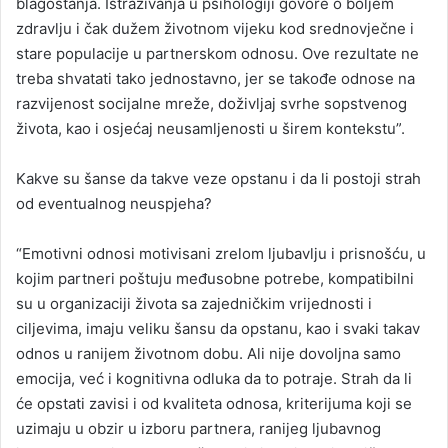
blagostanja. Istraživanja u psihologiji govore o boljem
zdravlju i čak dužem životnom vijeku kod srednovječne i
stare populacije u partnerskom odnosu. Ove rezultate ne
treba shvatati tako jednostavno, jer se takođe odnose na
razvijenost socijalne mreže, doživljaj svrhe sopstvenog
života, kao i osjećaj neusamljenosti u širem kontekstu”.
Kakve su šanse da takve veze opstanu i da li postoji strah
od eventualnog neuspjeha?
“Emotivni odnosi motivisani zrelom ljubavlju i prisnošću, u
kojim partneri poštuju međusobne potrebe, kompatibilni
su u organizaciji života sa zajedničkim vrijednosti i
ciljevima, imaju veliku šansu da opstanu, kao i svaki takav
odnos u ranijem životnom dobu. Ali nije dovoljna samo
emocija, već i kognitivna odluka da to potraje. Strah da li
će opstati zavisi i od kvaliteta odnosa, kriterijuma koji se
uzimaju u obzir u izboru partnera, ranijeg ljubavnog