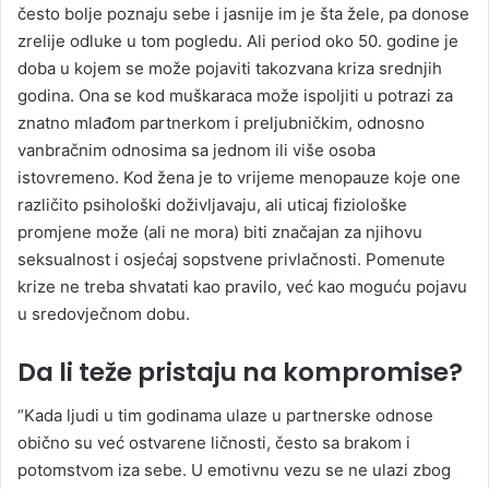
često bolje poznaju sebe i jasnije im je šta žele, pa donose
zrelije odluke u tom pogledu. Ali period oko 50. godine je
doba u kojem se može pojaviti takozvana kriza srednjih
godina. Ona se kod muškaraca može ispoljiti u potrazi za
znatno mlađom partnerkom i preljubničkim, odnosno
vanbračnim odnosima sa jednom ili više osoba
istovremeno. Kod žena je to vrijeme menopauze koje one
različito psihološki doživljavaju, ali uticaj fiziološke
promjene može (ali ne mora) biti značajan za njihovu
seksualnost i osjećaj sopstvene privlačnosti. Pomenute
krize ne treba shvatati kao pravilo, već kao moguću pojavu
u sredovječnom dobu.
Da li teže pristaju na kompromise?
“Kada ljudi u tim godinama ulaze u partnerske odnose
obično su već ostvarene ličnosti, često sa brakom i
potomstvom iza sebe. U emotivnu vezu se ne ulazi zbog