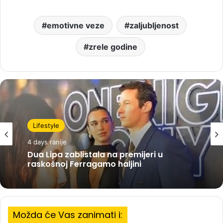
emotivne veze
zaljubljenost
zrele godine
Lifestyle
4 days ranije
Dua Lipa zablistala na premijeri u
raskošnoj Ferragamo haljini
Možda će Vas zanimati i: