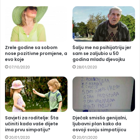
Zrele godine sa sobom
Šalju me na psihijatriju jer
nose pozitivne promjene, a
sam se zaljubio u 50
evo koje
godina mlađu djevojku
07/10/2020
28/01/2020
Savjeti za roditelje: Šta
Dječak smislio genijalni,
učiniti kada vaše dijete
ljubavni plan kako da
ima prvu simpatiju?
osvoji svoju simpatijicu
20/01/2020
20/01/2020