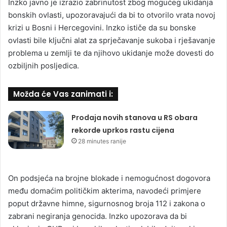
Inzko javno je izrazio zabrinutost zbog mogućeg ukidanja
bonskih ovlasti, upozoravajući da bi to otvorilo vrata novoj
krizi u Bosni i Hercegovini. Inzko ističe da su bonske
ovlasti bile ključni alat za sprječavanje sukoba i rješavanje
problema u zemlji te da njihovo ukidanje može dovesti do
ozbiljnih posljedica.
Možda će Vas zanimati i:
Prodaja novih stanova u RS obara
rekorde uprkos rastu cijena
28 minutes ranije
On podsjeća na brojne blokade i nemogućnost dogovora
među domaćim političkim akterima, navodeći primjere
poput državne himne, sigurnosnog broja 112 i zakona o
zabrani negiranja genocida. Inzko upozorava da bi