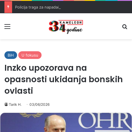
Policija traga za napadačima nakon pucnjave u Brčkom
Meni
Pr
BiH
U fokusu
Inzko upozorava na
opasnosti ukidanja bonskih
ovlasti
Tarik H.
03/06/2026