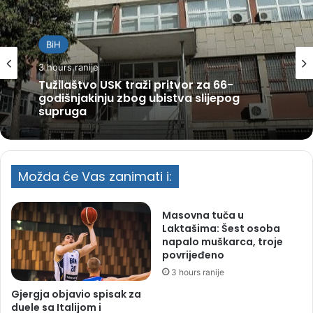
BiH
3 hours ranije
Tužilaštvo USK traži pritvor za 66-
godišnjakinju zbog ubistva slijepog
supruga
Možda će Vas zanimati i:
Masovna tuča u
Laktašima: Šest osoba
napalo muškarca, troje
povrijeđeno
3 hours ranije
Gjergja objavio spisak za
duele sa Italijom i