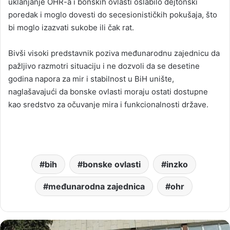
uklanjanje OHR-a i bonskih ovlasti oslabilo dejtonski
poredak i moglo dovesti do secesionističkih pokušaja, što
bi moglo izazvati sukobe ili čak rat.
Bivši visoki predstavnik poziva međunarodnu zajednicu da
pažljivo razmotri situaciju i ne dozvoli da se desetine
godina napora za mir i stabilnost u BiH unište,
naglašavajući da bonske ovlasti moraju ostati dostupne
kao sredstvo za očuvanje mira i funkcionalnosti države.
bih
bonske ovlasti
inzko
međunarodna zajednica
ohr