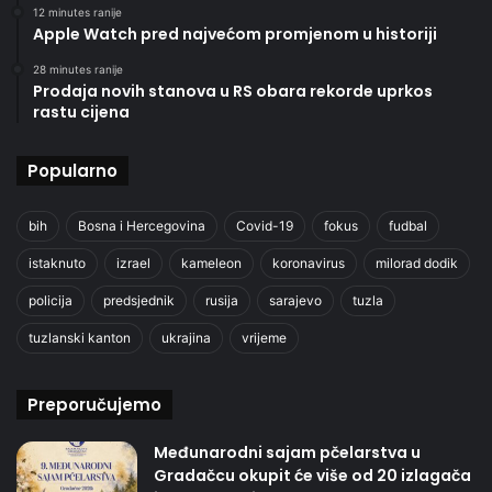
12 minutes ranije
Apple Watch pred najvećom promjenom u historiji
28 minutes ranije
Prodaja novih stanova u RS obara rekorde uprkos
rastu cijena
Popularno
bih
Bosna i Hercegovina
Covid-19
fokus
fudbal
istaknuto
izrael
kameleon
koronavirus
milorad dodik
policija
predsjednik
rusija
sarajevo
tuzla
tuzlanski kanton
ukrajina
vrijeme
Preporučujemo
Međunarodni sajam pčelarstva u
Gradačcu okupit će više od 20 izlagača