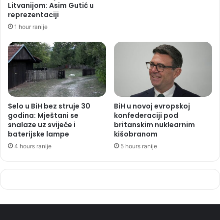
Litvanijom: Asim Gutić u
reprezentaciji
1 hour ranije
Selo u BiH bez struje 30
BiH u novoj evropskoj
godina: Mještani se
konfederaciji pod
snalaze uz svijeće i
britanskim nuklearnim
baterijske lampe
kišobranom
4 hours ranije
5 hours ranije