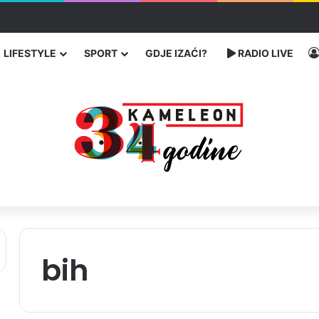
traže poseban status za Memorijalni centar Srebrenica
LIFESTYLE
SPORT
GDJE IZAĆI?
RADIO LIVE
bih