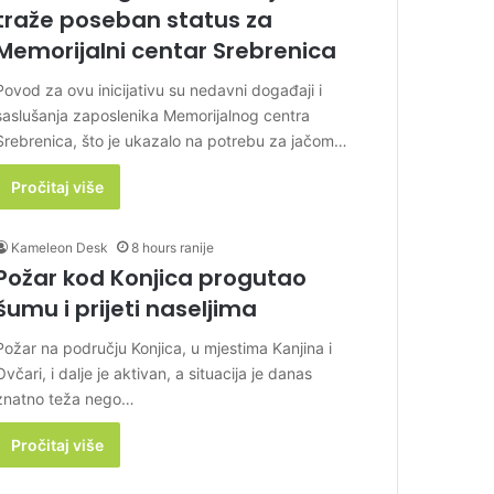
traže poseban status za
Memorijalni centar Srebrenica
Povod za ovu inicijativu su nedavni događaji i
saslušanja zaposlenika Memorijalnog centra
Srebrenica, što je ukazalo na potrebu za jačom…
Pročitaj više
Kameleon Desk
8 hours ranije
Požar kod Konjica progutao
šumu i prijeti naseljima
Požar na području Konjica, u mjestima Kanjina i
Ovčari, i dalje je aktivan, a situacija je danas
znatno teža nego…
Pročitaj više