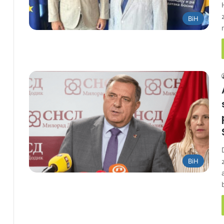
BiH
BiH