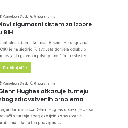
Kameleon Desk
5 hours ranije
Novi sigurnosni sistem za izbore
u BiH
Centralna izborna komisija Bosne i Hercegovine
(CIK) je na sjednici 7. avgusta donijela odluku o
upravljanju glavnom pristupnom šifrom (Master…
Pročitaj više
Kameleon Desk
6 hours ranije
Glenn Hughes otkazuje turneju
zbog zdravstvenih problema
Legendarni muzičar Glenn Hughes objavio je da se
povlači s turneja zbog ozbiljnih zdravstvenih
problema i da će biti podvrgnut…