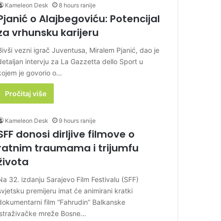
Kameleon Desk
8 hours ranije
Pjanić o Alajbegoviću: Potencijal
za vrhunsku karijeru
Bivši vezni igrač Juventusa, Miralem Pjanić, dao je
detaljan intervju za La Gazzetta dello Sport u
kojem je govorio o…
Pročitaj više
Kameleon Desk
9 hours ranije
SFF donosi dirljive filmove o
ratnim traumama i trijumfu
života
Na 32. izdanju Sarajevo Film Festivalu (SFF)
svjetsku premijeru imat će animirani kratki
dokumentarni film “Fahrudin” Balkanske
istraživačke mreže Bosne…