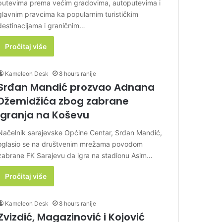
putevima prema većim gradovima, autoputevima i
glavnim pravcima ka popularnim turističkim
destinacijama i graničnim…
Pročitaj više
Kameleon Desk
8 hours ranije
Srđan Mandić prozvao Adnana
Džemidžića zbog zabrane
igranja na Koševu
Načelnik sarajevske Općine Centar, Srđan Mandić,
oglasio se na društvenim mrežama povodom
zabrane FK Sarajevu da igra na stadionu Asim…
Pročitaj više
Kameleon Desk
8 hours ranije
Zvizdić, Magazinović i Kojović