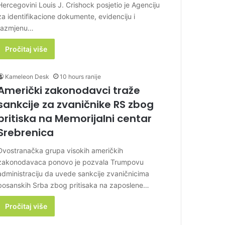
Hercegovini Louis J. Crishock posjetio je Agenciju
za identifikacione dokumente, evidenciju i
razmjenu…
Pročitaj više
Kameleon Desk
10 hours ranije
Američki zakonodavci traže
sankcije za zvaničnike RS zbog
pritiska na Memorijalni centar
Srebrenica
Dvostranačka grupa visokih američkih
zakonodavaca ponovo je pozvala Trumpovu
administraciju da uvede sankcije zvaničnicima
bosanskih Srba zbog pritisaka na zaposlene…
Pročitaj više