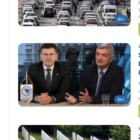
BiH
BiH