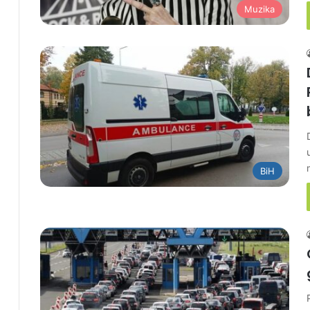
Muzika
BiH