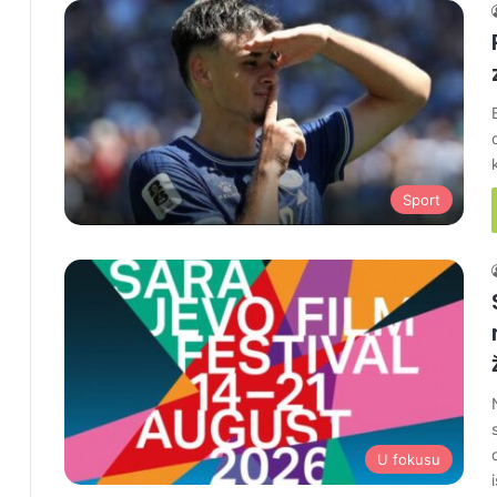
Sport
U fokusu