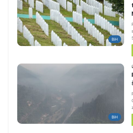
BiH
BiH