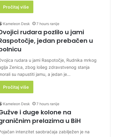
Pročitaj više
Kameleon Desk
7 hours ranije
Dvojici rudara pozlilo u jami
Raspotočje, jedan prebačen u
bolnicu
Dvojica rudara u jami Raspotočje, Rudnika mrkog
uglja Zenica, zbog lošeg zdravstvenog stanja
morali su napustiti jamu, a jedan je…
Pročitaj više
Kameleon Desk
7 hours ranije
Gužve i duge kolone na
graničnim prelazima u BiH
Pojačan intenzitet saobraćaja zabilježen je na