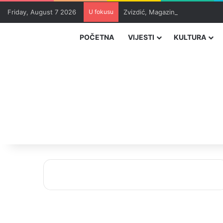
Friday, August 7 2026
U fokusu
Zvizdić, Magazinović i Kojović 
POČETNA
VIJESTI
KULTURA