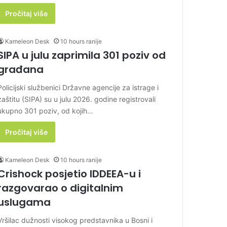
Pročitaj više
Kameleon Desk
10 hours ranije
SIPA u julu zaprimila 301 poziv od
građana
Policijski službenici Državne agencije za istrage i
zaštitu (SIPA) su u julu 2026. godine registrovali
ukupno 301 poziv, od kojih…
Pročitaj više
Kameleon Desk
10 hours ranije
Crishock posjetio IDDEEA-u i
razgovarao o digitalnim
uslugama
Vršilac dužnosti visokog predstavnika u Bosni i