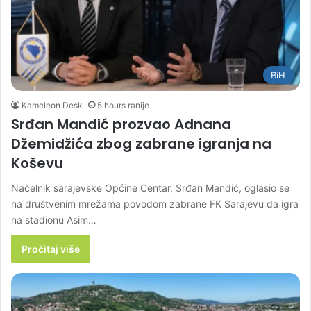
BiH
Kameleon Desk
5 hours ranije
Srđan Mandić prozvao Adnana
Džemidžića zbog zabrane igranja na
Koševu
Načelnik sarajevske Općine Centar, Srđan Mandić, oglasio se
na društvenim mrežama povodom zabrane FK Sarajevu da igra
na stadionu Asim…
Pročitaj više