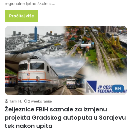
regionalne ljetne škole iz…
Pročitaj više
BiH
Tarik H.
2 weeks ranije
Željeznice FBiH saznale za izmjenu
projekta Gradskog autoputa u Sarajevu
tek nakon upita