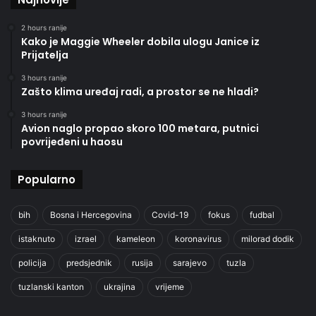
2 hours ranije
Kako je Maggie Wheeler dobila ulogu Janice iz
Prijatelja
3 hours ranije
Zašto klima uređaj radi, a prostor se ne hladi?
3 hours ranije
Avion naglo propao skoro 100 metara, putnici
povrijeđeni u haosu
Popularno
bih
Bosna i Hercegovina
Covid-19
fokus
fudbal
istaknuto
izrael
kameleon
koronavirus
milorad dodik
policija
predsjednik
rusija
sarajevo
tuzla
tuzlanski kanton
ukrajina
vrijeme