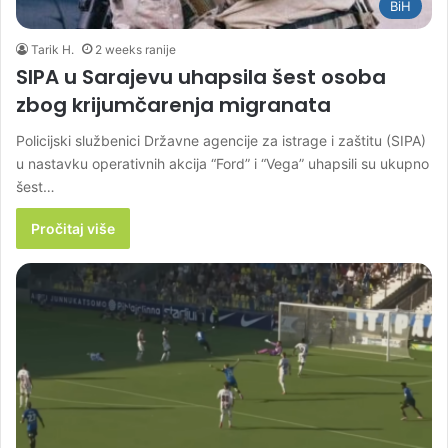
BiH
Tarik H.
2 weeks ranije
SIPA u Sarajevu uhapsila šest osoba
zbog krijumčarenja migranata
Policijski službenici Državne agencije za istrage i zaštitu (SIPA)
u nastavku operativnih akcija “Ford” i “Vega” uhapsili su ukupno
šest…
Pročitaj više