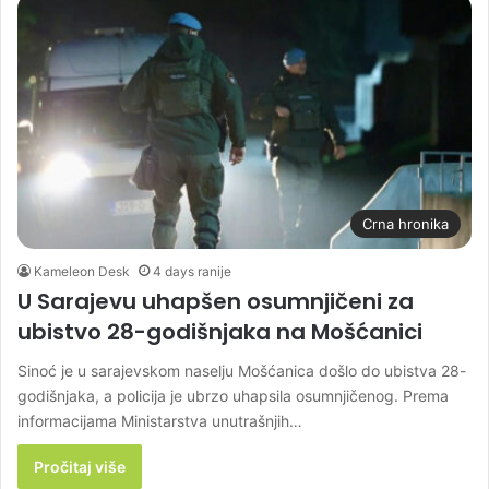
Crna hronika
Kameleon Desk
4 days ranije
U Sarajevu uhapšen osumnjičeni za
ubistvo 28-godišnjaka na Mošćanici
Sinoć je u sarajevskom naselju Mošćanica došlo do ubistva 28-
godišnjaka, a policija je ubrzo uhapsila osumnjičenog. Prema
informacijama Ministarstva unutrašnjih…
Pročitaj više