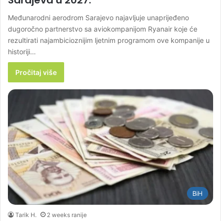
Međunarodni aerodrom Sarajevo najavljuje unaprijeđeno
dugoročno partnerstvo sa aviokompanijom Ryanair koje će
rezultirati najambicioznijim ljetnim programom ove kompanije u
historiji…
Pročitaj više
BiH
Tarik H.
2 weeks ranije