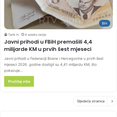
BiH
Tarik H.
4 weeks ranije
Javni prihodi u FBiH premašili 4,4
milijarde KM u prvih šest mjeseci
Javni prihodi u Federaciji Bosne i Hercegovine u prvih šest
mjeseci 2026. godine dostigli su 4,41 milijardu KM, što
pokazuje…
Pročitaj više
Sljedeća stranica