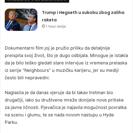
Trump i Hegseth u sukobu zbog zaliha
raketa
1 hour ranije
Dokumentarni film joj je pružio priliku da detaljnije
preispita svoj život, što je dugo odbijala. Minogue je istakla
da je bilo teško gledati stare intervjue iz vremena prelaska
iz serije “Neighbours” u muzičku karijeru, jer su mediji
često bili nepravedni.
Naglasila je da danas vjeruje da bi takav tretman bio
drugačiji, iako su društvene mreže donijele nove pritiske
za javne ličnosti. Pjevačica je najavila mogućnost povratka
na scenu i glumu, te se nada novom nastupu u Hyde
Parku.