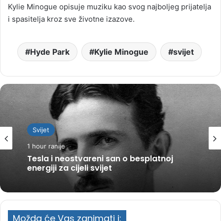
Kylie Minogue opisuje muziku kao svog najboljeg prijatelja
i spasitelja kroz sve životne izazove.
Hyde Park
Kylie Minogue
svijet
Svijet
1 hour ranije
Tesla i neostvareni san o besplatnoj
energiji za cijeli svijet
Možda će Vas zanimati i: