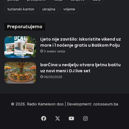
tuzlanski kanton
ukrajina
vrijeme
Preporučujemo
Ljeto nije završilo: Iskoristite vikend uz
more i 1 noćenje gratis u Baškom Polju
3 weeks ranije
barČina u nedjelju otvara ljetnu baštu
uz novi meni i DJ live set
08/05/2026
© 2026. Radio Kameleon doo | Development:
colosseum.ba
Facebook
X
YouTube
Instagram