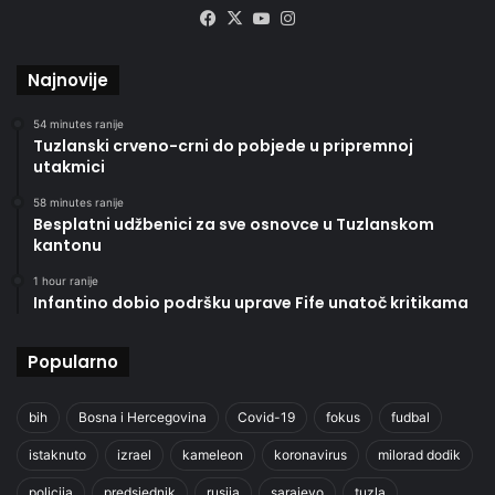
Facebook
X
YouTube
Instagram
Najnovije
54 minutes ranije
Tuzlanski crveno-crni do pobjede u pripremnoj
utakmici
58 minutes ranije
Besplatni udžbenici za sve osnovce u Tuzlanskom
kantonu
1 hour ranije
Infantino dobio podršku uprave Fife unatoč kritikama
Popularno
bih
Bosna i Hercegovina
Covid-19
fokus
fudbal
istaknuto
izrael
kameleon
koronavirus
milorad dodik
policija
predsjednik
rusija
sarajevo
tuzla