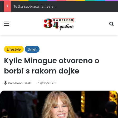
Teška saobraćajna nesreća u Banovićima, poginuo 60-godišnji vozač
Meni
Pr
Lifestyle
Svijet
Kylie Minogue otvoreno o
borbi s rakom dojke
Kameleon Desk
19/05/2026