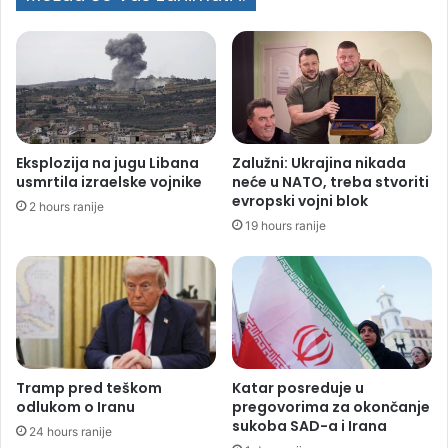
Eksplozija na jugu Libana
Zalužni: Ukrajina nikada
usmrtila izraelske vojnike
neće u NATO, treba stvoriti
evropski vojni blok
2 hours ranije
19 hours ranije
Tramp pred teškom
Katar posreduje u
odlukom o Iranu
pregovorima za okončanje
sukoba SAD-a i Irana
24 hours ranije