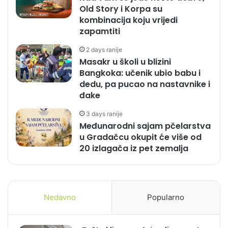
Old Story i Korpa su
kombinacija koju vrijedi
zapamtiti
2 days ranije
Masakr u školi u blizini
Bangkoka: učenik ubio babu i
dedu, pa pucao na nastavnike i
đake
3 days ranije
Međunarodni sajam pčelarstva
u Gradačcu okupit će više od
20 izlagača iz pet zemalja
Nedavno
Popularno