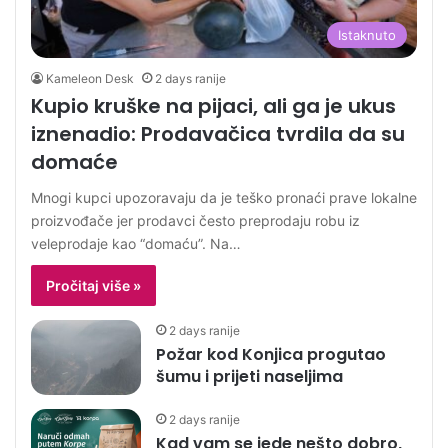
Istaknuto
Kameleon Desk
2 days ranije
Kupio kruške na pijaci, ali ga je ukus
iznenadio: Prodavačica tvrdila da su
domaće
Mnogi kupci upozoravaju da je teško pronaći prave lokalne
proizvođače jer prodavci često preprodaju robu iz
veleprodaje kao “domaću”. Na…
Pročitaj više »
2 days ranije
Požar kod Konjica progutao
šumu i prijeti naseljima
2 days ranije
Kad vam se jede nešto dobro,