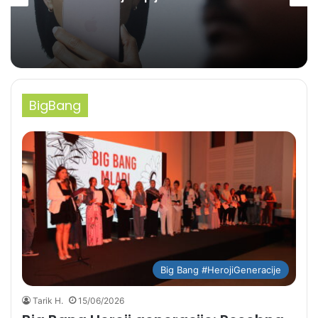
eura
BigBang
Big Bang #HerojiGeneracije
Tarik H.
15/06/2026