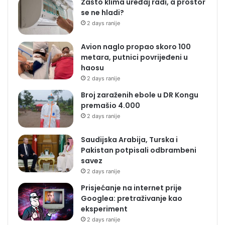
Zašto klima uređaj radi, a prostor
se ne hladi?
2 days ranije
Avion naglo propao skoro 100
metara, putnici povrijeđeni u
haosu
2 days ranije
Broj zaraženih ebole u DR Kongu
premašio 4.000
2 days ranije
Saudijska Arabija, Turska i
Pakistan potpisali odbrambeni
savez
2 days ranije
Prisjećanje na internet prije
Googlea: pretraživanje kao
eksperiment
2 days ranije