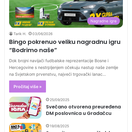
Nagradne igre
Tarik H.
03/06/2026
Bingo pokrenuo veliku nagradnu igru
“Bodrimo naše”
Dok brojni navijači fudbalske reprezentacije Bosne i
Hercegovine s nestrpljenjem očekuju nastup naše zemlje
na Svjetskom prvenstvu, najveći trgovački lanac…
Pročitaj više »
25/09/2025
Svečano otvorena preuređena
DM poslovnica u Gradačcu
19/08/2025