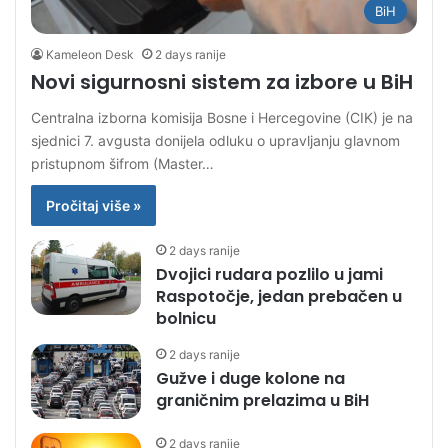
BiH
Kameleon Desk
2 days ranije
Novi sigurnosni sistem za izbore u BiH
Centralna izborna komisija Bosne i Hercegovine (CIK) je na
sjednici 7. avgusta donijela odluku o upravljanju glavnom
pristupnom šifrom (Master…
Pročitaj više »
2 days ranije
Dvojici rudara pozlilo u jami
Raspotočje, jedan prebačen u
bolnicu
2 days ranije
Gužve i duge kolone na
graničnim prelazima u BiH
2 days ranije