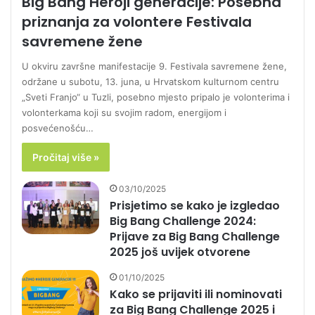
Big Bang Heroji generacije: Posebna
priznanja za volontere Festivala
savremene žene
U okviru završne manifestacije 9. Festivala savremene žene,
održane u subotu, 13. juna, u Hrvatskom kulturnom centru
„Sveti Franjo“ u Tuzli, posebno mjesto pripalo je volonterima i
volonterkama koji su svojim radom, energijom i
posvećenošću…
Pročitaj više »
03/10/2025
Prisjetimo se kako je izgledao
Big Bang Challenge 2024:
Prijave za Big Bang Challenge
2025 još uvijek otvorene
01/10/2025
Kako se prijaviti ili nominovati
za Big Bang Challenge 2025 i