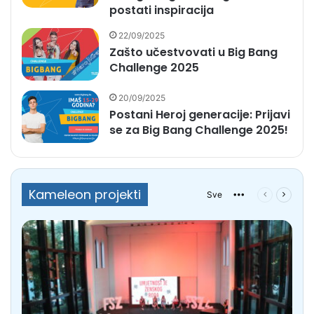
postati inspiracija
22/09/2025
Zašto učestvovati u Big Bang
Challenge 2025
20/09/2025
Postani Heroj generacije: Prijavi
se za Big Bang Challenge 2025!
Kameleon projekti
Sve
More
Prethodna
Sljede
stranica
stranic