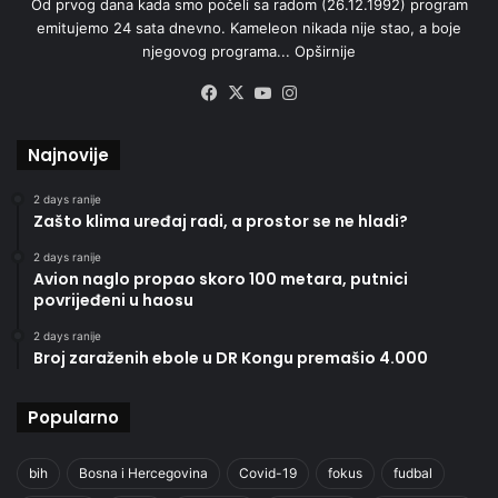
Od prvog dana kada smo počeli sa radom (26.12.1992) program
emitujemo 24 sata dnevno. Kameleon nikada nije stao, a boje
njegovog programa...
Opširnije
Facebook
X
YouTube
Instagram
Najnovije
2 days ranije
Zašto klima uređaj radi, a prostor se ne hladi?
2 days ranije
Avion naglo propao skoro 100 metara, putnici
povrijeđeni u haosu
2 days ranije
Broj zaraženih ebole u DR Kongu premašio 4.000
Popularno
bih
Bosna i Hercegovina
Covid-19
fokus
fudbal