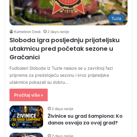
Tuzla
Kameleon Desk
2 days ranije
Sloboda igra posljednju prijateljsku
utakmicu pred početak sezone u
Gračanici
Fudbaleri Slobode iz Tuzle nalaze se u završnoj fazi
priprema za predstojeću sezonu i kroz prijateljske
utakmice pokazali su dobru…
Pročitaj više »
2 days ranije
Živinice su grad šampiona: Ko
danas osvaja za ovaj grad?
2 days ranije