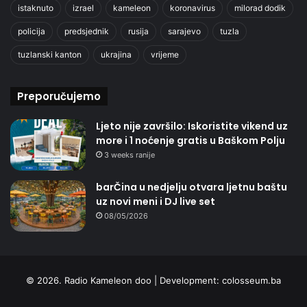
istaknuto
izrael
kameleon
koronavirus
milorad dodik
policija
predsjednik
rusija
sarajevo
tuzla
tuzlanski kanton
ukrajina
vrijeme
Preporučujemo
Ljeto nije završilo: Iskoristite vikend uz
more i 1 noćenje gratis u Baškom Polju
3 weeks ranije
barČina u nedjelju otvara ljetnu baštu
uz novi meni i DJ live set
08/05/2026
© 2026. Radio Kameleon doo | Development:
colosseum.ba