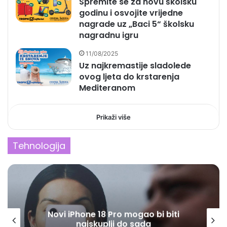
Spremite se za novu školsku
godinu i osvojite vrijedne
nagrade uz „Baci 5“ školsku
nagradnu igru
11/08/2025
Uz najkremastije sladolede
ovog ljeta do krstarenja
Mediteranom
Prikaži više
Tehnologija
I dalje čuvate stare mobilne
telefone? Mogu vrijediti i do 3.000