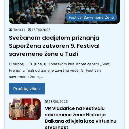
Festival Savremene Žene
Tarik H.
15/06/2026
Svečanom dodjelom priznanja
SuperŽena zatvoren 9. Festival
savremene žene u Tuzli
U subotu, 13. juna, u Hrvatskom kulturnom centru „Sveti
Franjo“ u Tuzli održana je završna večer 9. Festivala
savremene žene,…
Pročitaj više »
13/06/2026
VR Vladarice na Festivalu
savremene žene: Historija
Balkana oživjela kroz virtuelnu
stvarnost