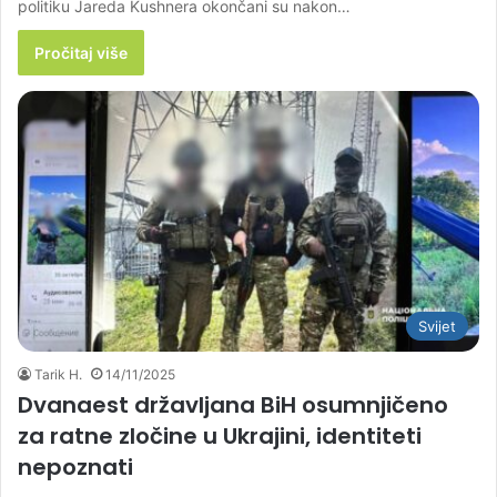
politiku Jareda Kushnera okončani su nakon…
Pročitaj više
Svijet
Tarik H.
14/11/2025
Dvanaest državljana BiH osumnjičeno
za ratne zločine u Ukrajini, identiteti
nepoznati