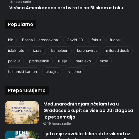
16 hours ranije
Većina Amerikanaca protiv rata na Bliskom istoku
Popularno
bih
Bosna i Hercegovina
Covid-19
fokus
fudbal
istaknuto
izrael
kameleon
koronavirus
milorad dodik
policija
predsjednik
rusija
sarajevo
tuzla
tuzlanski kanton
ukrajina
vrijeme
Preporučujemo
Međunarodni sajam pčelarstva u
Gradačcu okupit će više od 20 izlagača
iz pet zemalja
19 hours ranije
Ljeto nije završilo: Iskoristite vikend uz