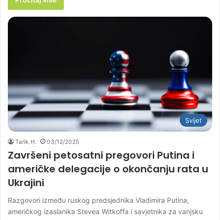
Svijet
Tarik H.
03/12/2025
Završeni petosatni pregovori Putina i
američke delegacije o okončanju rata u
Ukrajini
Razgovori između ruskog predsjednika Vladimira Putina,
američkog izaslanika Stevea Witkoffa i savjetnika za vanjsku