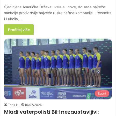
Sjedinjene Američke Države uvele su nove, do sada najteže
sankcije protiv dvije najveće ruske naftne kompanije – Rosnefta
i Lukoila,…
Pročitaj više
Sport
Tarik H.
10/07/2025
Mladi vaterpolisti BiH nezaustavljivi: