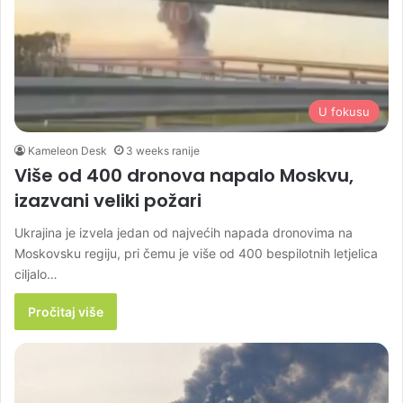
U fokusu
Kameleon Desk
3 weeks ranije
Više od 400 dronova napalo Moskvu,
izazvani veliki požari
Ukrajina je izvela jedan od najvećih napada dronovima na
Moskovsku regiju, pri čemu je više od 400 bespilotnih letjelica
ciljalo…
Pročitaj više