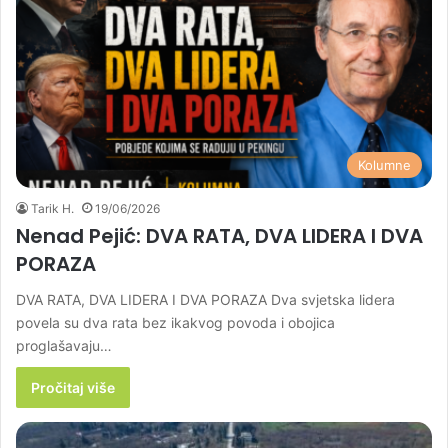
Kolumne
Tarik H.
19/06/2026
Nenad Pejić: DVA RATA, DVA LIDERA I DVA
PORAZA
DVA RATA, DVA LIDERA I DVA PORAZA Dva svjetska lidera
povela su dva rata bez ikakvog povoda i obojica
proglašavaju…
Pročitaj više