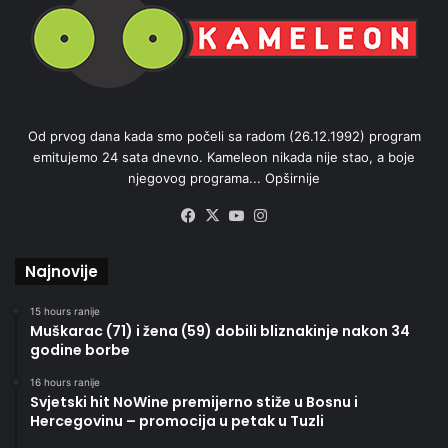
Od prvog dana kada smo počeli sa radom (26.12.1992) program
emitujemo 24 sata dnevno. Kameleon nikada nije stao, a boje
njegovog programa...
Opširnije
Facebook
X
YouTube
Instagram
Najnovije
15 hours ranije
Muškarac (71) i žena (59) dobili bliznakinje nakon 34
godine borbe
16 hours ranije
Svjetski hit NoWine premijerno stiže u Bosnu i
Hercegovinu – promocija u petak u Tuzli