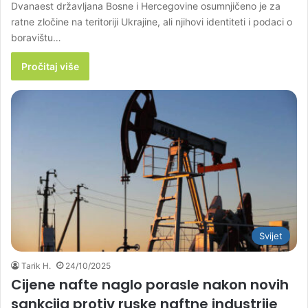
Dvanaest državljana Bosne i Hercegovine osumnjičeno je za
ratne zločine na teritoriji Ukrajine, ali njihovi identiteti i podaci o
boravištu…
Pročitaj više
Svijet
Tarik H.
24/10/2025
Cijene nafte naglo porasle nakon novih
sankcija protiv ruske naftne industrije