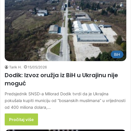
BiH
Tarik H.
15/05/2026
Dodik: Izvoz oružja iz BiH u Ukrajinu nije
moguć
Predsjednik SNSD-a Milorad Dodik tvrdi da je Ukrajina
pokušala kupiti municiju od “bosanskih muslimana” u vrijednosti
od 400 miliona dolara,…
Pročitaj više