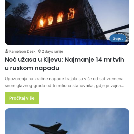
Svijet
Kameleon Desk
2 days ranije
Noć užasa u Kijevu: Najmanje 14 mrtvih
u ruskom napadu
Upozorenja na zračne napade trajala su više od sat vremena
širom glavnog grada od tri miliona stanovnika, gdje je vojna…
Pročitaj više