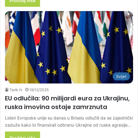
Pročitaj više
Svijet
Tarik H.
19/12/2025
EU odlučila: 90 milijardi eura za Ukrajinu,
ruska imovina ostaje zamrznuta
Lideri Evropske unije su danas u Briselu odlučili da se zajednički
zaduže kako bi finansirali odbranu Ukrajine od ruske agresije…
Pročitaj više