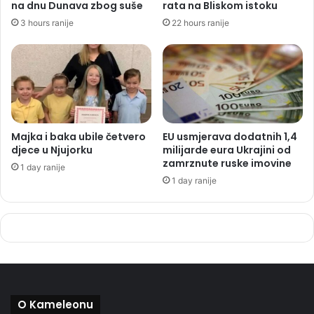
na dnu Dunava zbog suše
rata na Bliskom istoku
3 hours ranije
22 hours ranije
Majka i baka ubile četvero
EU usmjerava dodatnih 1,4
djece u Njujorku
milijarde eura Ukrajini od
zamrznute ruske imovine
1 day ranije
1 day ranije
O Kameleonu