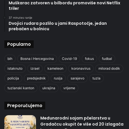
Muškarac zatvoren u bilbordu promoviše novi Netflix
triler
37 minutes ranije
Dvojici rudara pozlilo u jami Raspotočje, jedan
prebačen u bolnicu
Popularno
bih
Bosna i Hercegovina
Covid-19
fokus
fudbal
istaknuto
izrael
kameleon
koronavirus
milorad dodik
policija
predsjednik
rusija
sarajevo
tuzla
tuzlanski kanton
ukrajina
vrijeme
Preporučujemo
Međunarodni sajam pčelarstva u
Gradačcu okupit će više od 20 izlagača