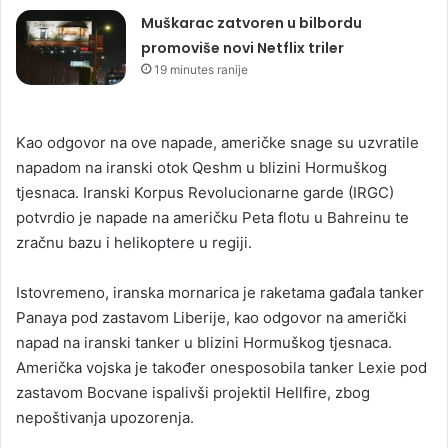
Muškarac zatvoren u bilbordu
promoviše novi Netflix triler
19 minutes ranije
Kao odgovor na ove napade, američke snage su uzvratile
napadom na iranski otok Qeshm u blizini Hormuškog
tjesnaca. Iranski Korpus Revolucionarne garde (IRGC)
potvrdio je napade na američku Peta flotu u Bahreinu te
zračnu bazu i helikoptere u regiji.
Istovremeno, iranska mornarica je raketama gađala tanker
Panaya pod zastavom Liberije, kao odgovor na američki
napad na iranski tanker u blizini Hormuškog tjesnaca.
Američka vojska je također onesposobila tanker Lexie pod
zastavom Bocvane ispalivši projektil Hellfire, zbog
nepoštivanja upozorenja.