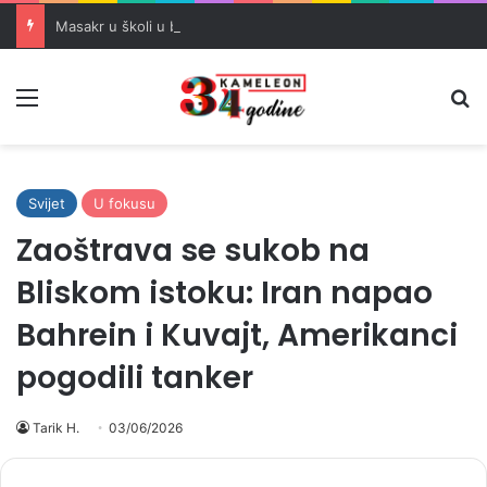
Masakr u školi u blizini Bangkoka: učenik ubio babu i dedu, pa pucao na nastavnike i đake
Meni
Pr
Svijet
U fokusu
Zaoštrava se sukob na
Bliskom istoku: Iran napao
Bahrein i Kuvajt, Amerikanci
pogodili tanker
Tarik H.
03/06/2026