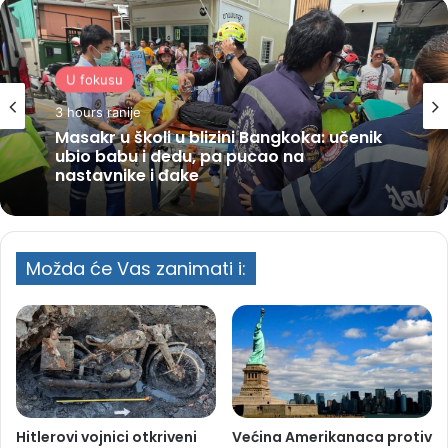
U fokusu
3 hours ranije
Masakr u školi u blizini Bangkoka: učenik
ubio babu i dedu, pa pucao na
nastavnike i đake
Možda će Vas zanimati i:
Hitlerovi vojnici otkriveni
Većina Amerikanaca protiv