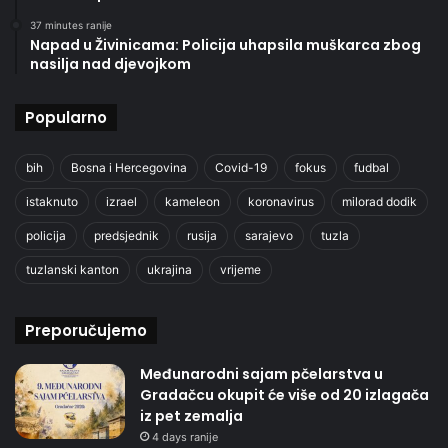
37 minutes ranije
Napad u Živinicama: Policija uhapsila muškarca zbog
nasilja nad djevojkom
Popularno
bih
Bosna i Hercegovina
Covid-19
fokus
fudbal
istaknuto
izrael
kameleon
koronavirus
milorad dodik
policija
predsjednik
rusija
sarajevo
tuzla
tuzlanski kanton
ukrajina
vrijeme
Preporučujemo
Međunarodni sajam pčelarstva u
Gradačcu okupit će više od 20 izlagača
iz pet zemalja
4 days ranije