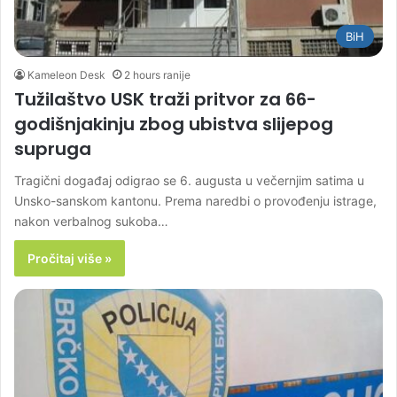
BiH
Kameleon Desk
2 hours ranije
Tužilaštvo USK traži pritvor za 66-
godišnjakinju zbog ubistva slijepog
supruga
Tragični događaj odigrao se 6. augusta u večernjim satima u
Unsko-sanskom kantonu. Prema naredbi o provođenju istrage,
nakon verbalnog sukoba…
Pročitaj više »