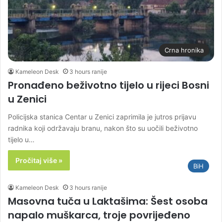
Crna hronika
Kameleon Desk
3 hours ranije
Pronađeno beživotno tijelo u rijeci Bosni
u Zenici
Policijska stanica Centar u Zenici zaprimila je jutros prijavu
radnika koji održavaju branu, nakon što su uočili beživotno
tijelo u…
Pročitaj više »
BiH
Kameleon Desk
3 hours ranije
Masovna tuča u Laktašima: Šest osoba
napalo muškarca, troje povrijeđeno