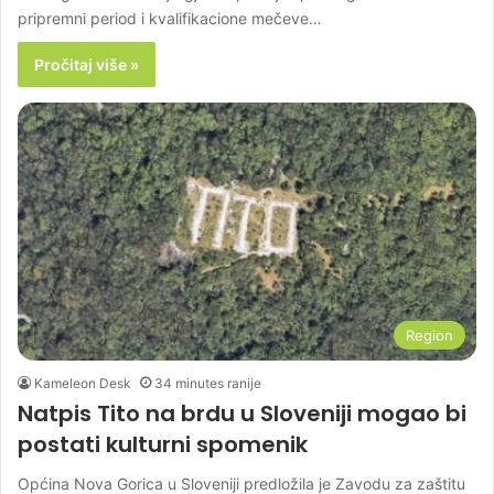
pripremni period i kvalifikacione mečeve…
Pročitaj više »
Region
Kameleon Desk
34 minutes ranije
Natpis Tito na brdu u Sloveniji mogao bi
postati kulturni spomenik
Općina Nova Gorica u Sloveniji predložila je Zavodu za zaštitu