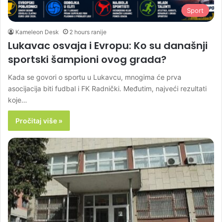
Sport
Kameleon Desk
2 hours ranije
Lukavac osvaja i Evropu: Ko su današnji
sportski šampioni ovog grada?
Kada se govori o sportu u Lukavcu, mnogima će prva
asocijacija biti fudbal i FK Radnički. Međutim, najveći rezultati
koje…
Pročitaj više »