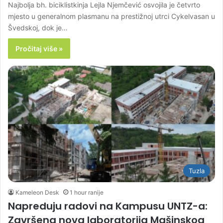
Najbolja bh. biciklistkinja Lejla Njemčević osvojila je četvrto
mjesto u generalnom plasmanu na prestižnoj utrci Cykelvasan u
Švedskoj, dok je…
Pročitaj više »
Tuzla
Kameleon Desk
1 hour ranije
Napreduju radovi na Kampusu UNTZ-a:
Završena nova laboratorija Mašinskog