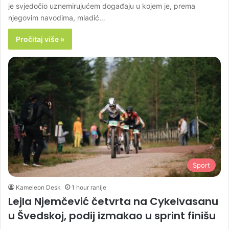
je svjedočio uznemirujućem događaju u kojem je, prema
njegovim navodima, mladić…
Pročitaj više »
Sport
Kameleon Desk
1 hour ranije
Lejla Njemčević četvrta na Cykelvasanu
u Švedskoj, podij izmakao u sprint finišu