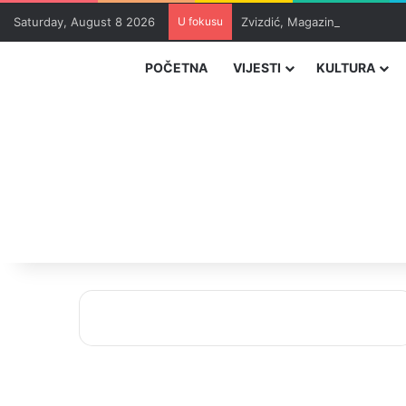
Saturday, August 8 2026
U fokusu
Zvizdić, Magazinović i Kojovi
POČETNA
VIJESTI
KULTURA