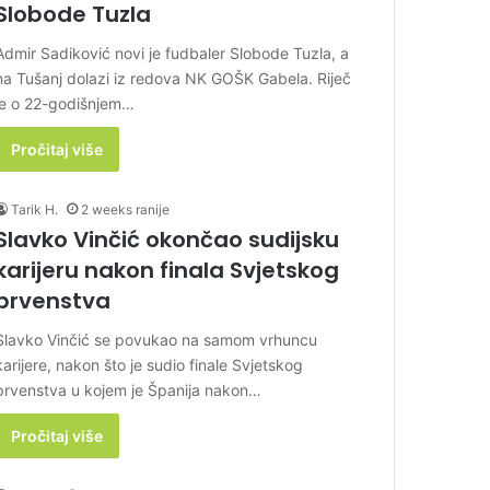
Slobode Tuzla
Admir Sadiković novi je fudbaler Slobode Tuzla, a
na Tušanj dolazi iz redova NK GOŠK Gabela. Riječ
je o 22-godišnjem…
Pročitaj više
Tarik H.
2 weeks ranije
Slavko Vinčić okončao sudijsku
karijeru nakon finala Svjetskog
prvenstva
Slavko Vinčić se povukao na samom vrhuncu
karijere, nakon što je sudio finale Svjetskog
prvenstva u kojem je Španija nakon…
Pročitaj više