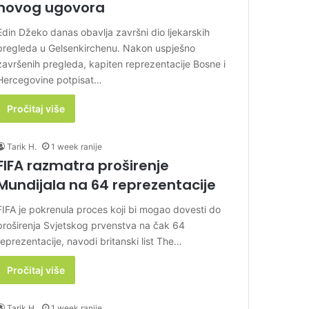
novog ugovora
Edin Džeko danas obavlja završni dio ljekarskih
pregleda u Gelsenkirchenu. Nakon uspješno
završenih pregleda, kapiten reprezentacije Bosne i
Hercegovine potpisat…
Pročitaj više
Tarik H.
1 week ranije
FIFA razmatra proširenje
Mundijala na 64 reprezentacije
FIFA je pokrenula proces koji bi mogao dovesti do
proširenja Svjetskog prvenstva na čak 64
reprezentacije, navodi britanski list The…
Pročitaj više
Tarik H.
1 week ranije