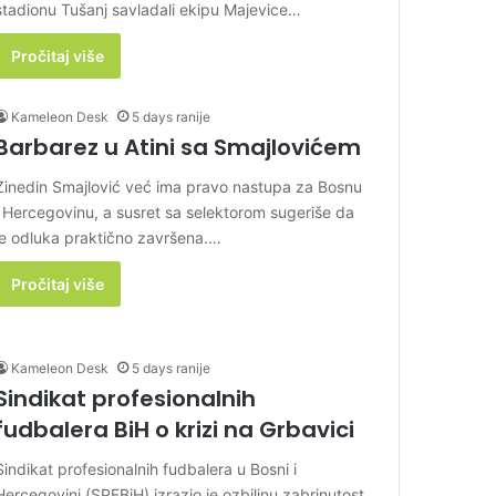
stadionu Tušanj savladali ekipu Majevice…
Pročitaj više
Kameleon Desk
5 days ranije
Barbarez u Atini sa Smajlovićem
Zinedin Smajlović već ima pravo nastupa za Bosnu
i Hercegovinu, a susret sa selektorom sugeriše da
je odluka praktično završena.…
Pročitaj više
Kameleon Desk
5 days ranije
Sindikat profesionalnih
fudbalera BiH o krizi na Grbavici
Sindikat profesionalnih fudbalera u Bosni i
Hercegovini (SPFBiH) izrazio je ozbiljnu zabrinutost