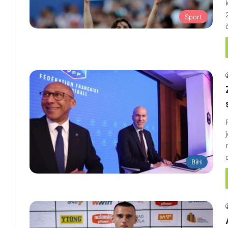
Sport
BiH