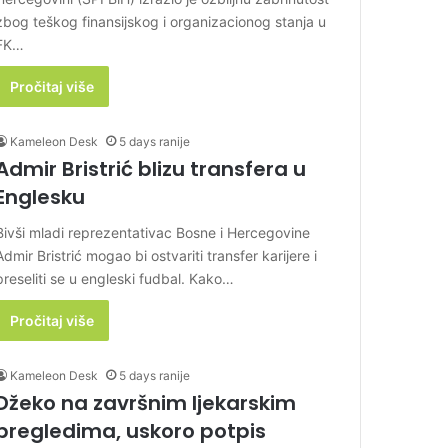
zbog teškog finansijskog i organizacionog stanja u
FK…
Pročitaj više
Kameleon Desk
5 days ranije
Admir Bristrić blizu transfera u
Englesku
Bivši mladi reprezentativac Bosne i Hercegovine
Admir Bristrić mogao bi ostvariti transfer karijere i
preseliti se u engleski fudbal. Kako…
Pročitaj više
Kameleon Desk
5 days ranije
Džeko na završnim ljekarskim
pregledima, uskoro potpis