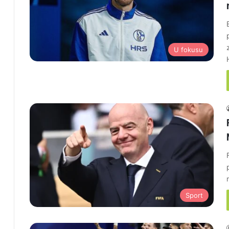
U fokusu
Sport