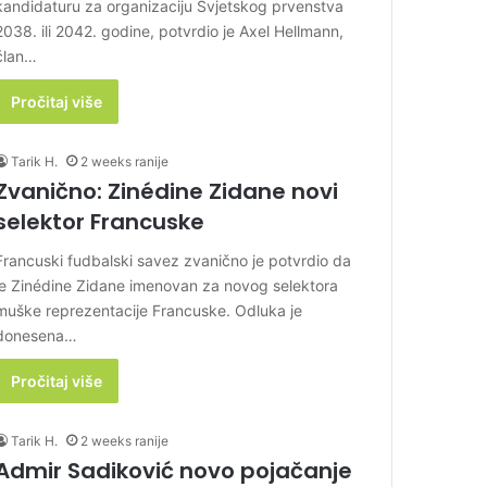
kandidaturu za organizaciju Svjetskog prvenstva
2038. ili 2042. godine, potvrdio je Axel Hellmann,
član…
Pročitaj više
Tarik H.
2 weeks ranije
Zvanično: Zinédine Zidane novi
selektor Francuske
Francuski fudbalski savez zvanično je potvrdio da
je Zinédine Zidane imenovan za novog selektora
muške reprezentacije Francuske. Odluka je
donesena…
Pročitaj više
Tarik H.
2 weeks ranije
Admir Sadiković novo pojačanje