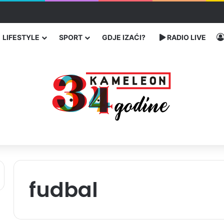
ć traže poseban status za Memorijalni centar Srebrenica
LIFESTYLE
SPORT
GDJE IZAĆI?
RADIO LIVE
fudbal