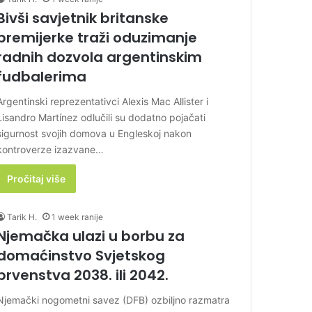
Bivši savjetnik britanske
premijerke traži oduzimanje
radnih dozvola argentinskim
fudbalerima
Argentinski reprezentativci Alexis Mac Allister i
Lisandro Martínez odlučili su dodatno pojačati
sigurnost svojih domova u Engleskoj nakon
kontroverze izazvane…
Pročitaj više
Tarik H.
1 week ranije
Njemačka ulazi u borbu za
domaćinstvo Svjetskog
prvenstva 2038. ili 2042.
Njemački nogometni savez (DFB) ozbiljno razmatra