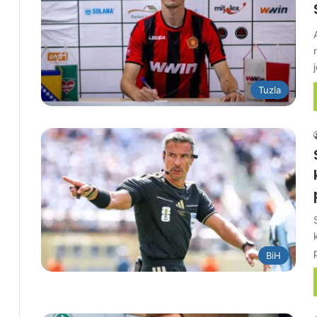
Tuzla
BiH