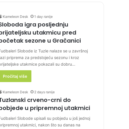
Kameleon Desk
1 day ranije
Sloboda igra posljednju
prijateljsku utakmicu pred
početak sezone u Gračanici
Fudbaleri Slobode iz Tuzle nalaze se u završnoj
fazi priprema za predstojeću sezonu i kroz
prijateljske utakmice pokazali su dobru…
Pročitaj više
Kameleon Desk
2 days ranije
Tuzlanski crveno-crni do
pobjede u pripremnoj utakmici
Fudbaleri Slobode upisali su pobjedu u još jednoj
pripremnoj utakmici, nakon što su danas na