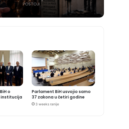
POSTOJI
 BiH o
Parlament BiH usvojio samo
 institucija
37 zakona u četiri godine
3 weeks ranije