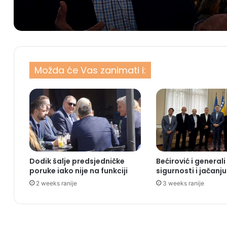
Možda će Vas zanimati i:
Dodik šalje predsjedničke
Bećirović i generali
poruke iako nije na funkciji
sigurnosti i jačanju
2 weeks ranije
3 weeks ranije