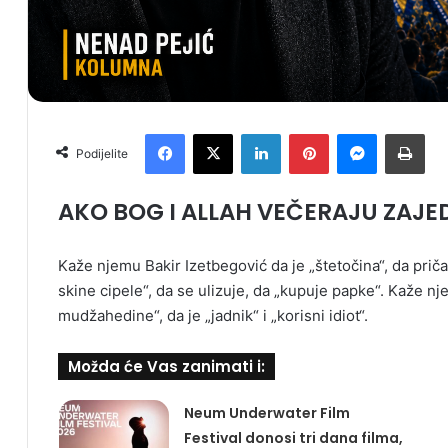
Facebook
X
LinkedIn
Pinterest
Messenger
Print
Podijelite
AKO BOG I ALLAH VEČERAJU ZAJ
Kaže njemu Bakir Izetbegović da je „štetočina“, da prič
skine cipele“, da se ulizuje, da „kupuje papke“. Kaže nj
mudžahedine“, da je „jadnik“ i „korisni idiot“.
Možda će Vas zanimati i:
Neum Underwater Film
Festival donosi tri dana filma,