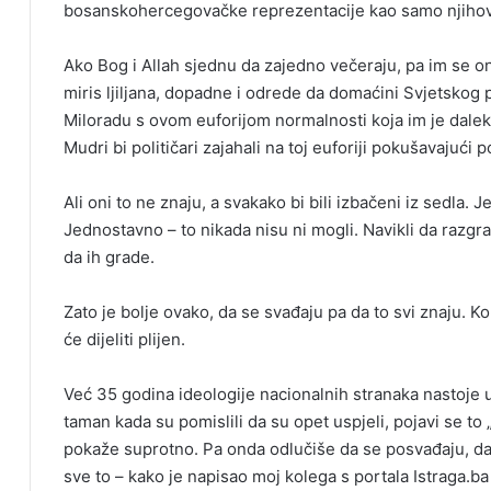
bosanskohercegovačke reprezentacije kao samo njihov –
Ako Bog i Allah sjednu da zajedno večeraju, pa im se on
miris ljiljana, dopadne i odrede da domaćini Svjetskog 
Miloradu s ovom euforijom normalnosti koja im je dalek
Mudri bi političari zajahali na toj euforiji pokušavajući p
Ali oni to ne znaju, a svakako bi bili izbačeni iz sedla. 
Jednostavno – to nikada nisu ni mogli. Navikli da razg
da ih grade.
Zato je bolje ovako, da se svađaju pa da to svi znaju. Ko 
će dijeliti plijen.
Već 35 godina ideologije nacionalnih stranaka nastoje u
taman kada su pomislili da su opet uspjeli, pojavi se t
pokaže suprotno. Pa onda odlučiše da se posvađaju, da 
sve to – kako je napisao moj kolega s portala Istraga.b