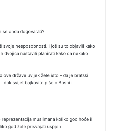
će se onda dogovarati?
 svoje nesposobnosti. I još su to objavili kako
jih dvojica nastavili planirati kako da nekako
d ove države uvijek žele isto – da je bratski
i dok svijet bajkovito piše o Bosni i
o reprezentacija muslimana koliko god hoće ili
iko god žele prisvajati uspjeh