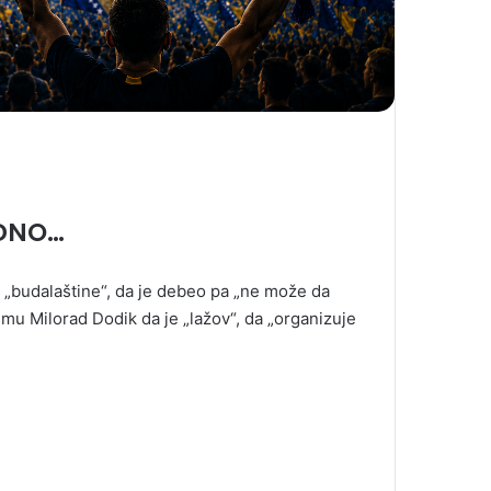
EDNO…
a „budalaštine“, da je debeo pa „ne može da
emu Milorad Dodik da je „lažov“, da „organizuje