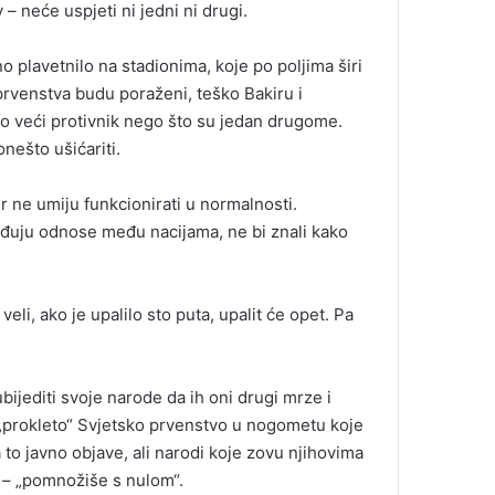
 neće uspjeti ni jedni ni drugi.
o plavetnilo na stadionima, koje po poljima širi
prvenstva budu poraženi, teško Bakiru i
o veći protivnik nego što su jedan drugome.
onešto ušićariti.
Jer ne umiju funkcionirati u normalnosti.
rađuju odnose među nacijama, ne bi znali kako
veli, ako je upalilo sto puta, upalit će opet. Pa
bijediti svoje narode da ih oni drugi mrze i
o „prokleto“ Svjetsko prvenstvo u nogometu koje
to javno objave, ali narodi koje zovu njihovima
a – „pomnožiše s nulom“.