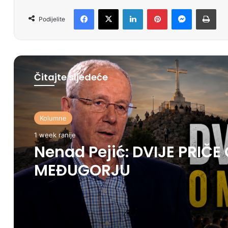
Facebook
X
LinkedIn
Pinterest
Messenger
Print
Podijelite
Čitajte sljedeće
Kolumne
1 week ranije
Nenad Pejić: DVIJE PRIČE
MEĐUGORJU