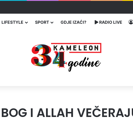
 traže poseban status za Memorijalni centar Srebrenica
LIFESTYLE
SPORT
GDJE IZAĆI?
RADIO LIVE
O BOG I ALLAH VEČERA