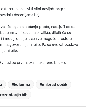
oktobru pa da svi ti silni navijači nagrnu u
e svađaju decenijama boje.
ove i čekaju da loptanje prođe, nadajući se da
de mrtvi i izađu na birališta, dijelit će se
ari i mediji dodijelit će sve moguće prostore
m razgovoru nije ni bilo. Pa će uvezati zastave
je ni bilo.
Svjetskog prvenstva, makar ono bilo – u
na
kolumna
milorad dodik
rezentacija bih