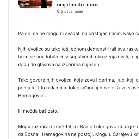
umjetnosti i mora
2 days ranije
Pa oni se ne mogu ni svađati na pristojan način. Kako 
Njih dvojica su tako još jednom demonstrirali svu raskoš
bi im se oni dobitnici iz sopstvenih okruženja divili, a n
dođu do glasova na izborima najesen.
Tako govore njih dvojica, koje zovu liderima, ljudi koji o
podijele. I to u danima dok građani njihove države slave 
Hercegovini.
Ili možda baš zato.
Mogu raznorazni mrzitelji iz Banje Luke govoriti da je t
da Bosna i Hercegovina ne postoji. Mogu u Sarajevu kol