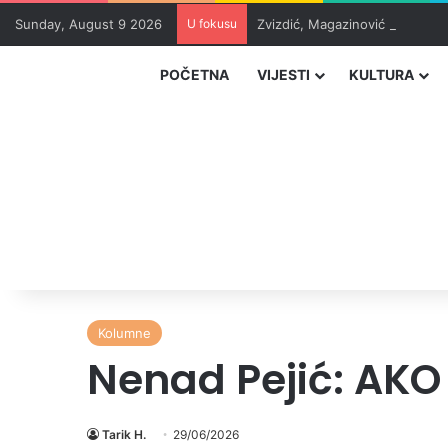
Sunday, August 9 2026
U fokusu
Zvizdić, Magazinović i Kojović
POČETNA
VIJESTI
KULTURA
Kolumne
Nenad Pejić: AK
Tarik H.
29/06/2026