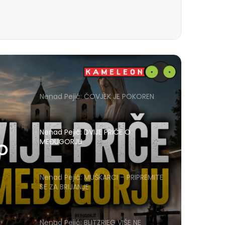
Nenad Pejić: ČOVJEK JE POKOREN
Nenad Pejić: DVIJE PRIČE O
MEĐUGORJU
 O
Nenad Pejić: MUŠKARCI – PRIPREMITE
SE ZA BRIJANJE
Nenad Pejić: BLITZRIEG VIŠE NE