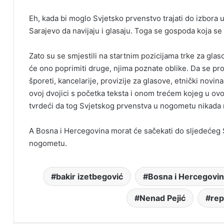
Eh, kada bi moglo Svjetsko prvenstvo trajati do izbora u 
Sarajevo da navijaju i glasaju. Toga se gospoda koja s
Zato su se smjestili na startnim pozicijama trke za glas
će ono poprimiti druge, njima poznate oblike. Da se probu
šporeti, kancelarije, provizije za glasove, etnički novin
ovoj dvojici s početka teksta i onom trećem kojeg u ovo
tvrdeći da tog Svjetskog prvenstva u nogometu nikada ni
A Bosna i Hercegovina morat će sačekati do sljedećeg 
nogometu.
bakir izetbegović
Bosna i Hercegovi
Nenad Pejić
rep