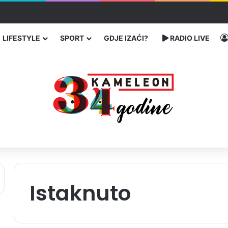
ć traže poseban status za Memorijalni centar Srebrenica
LIFESTYLE
SPORT
GDJE IZAĆI?
RADIO LIVE
Istaknuto