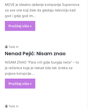
MOVE je idealno rješenje kompanije Supernova
za sve one koji žele da gledaju televiziju kad
god i gdje god im…
Pročitaj više »
Tarik H.
Nenad Pejić: Nisam znao
NISAM ZNAO “Para vrti gdje burgija neće” – to
je rečenica koja je nekad bila tek izreka za
pojave korupcije.…
Pročitaj više »
Tarik H.