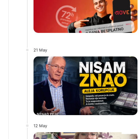
21 May
12 May