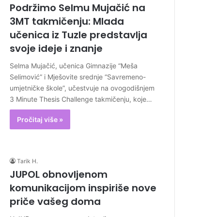
Podržimo Selmu Mujačić na
3MT takmičenju: Mlada
učenica iz Tuzle predstavlja
svoje ideje i znanje
Selma Mujačić, učenica Gimnazije “Meša
Selimović” i Mješovite srednje “Savremeno-
umjetničke škole”, učestvuje na ovogodišnjem
3 Minute Thesis Challenge takmičenju, koje…
Pročitaj više »
Tarik H.
JUPOL obnovljenom
komunikacijom inspiriše nove
priče vašeg doma