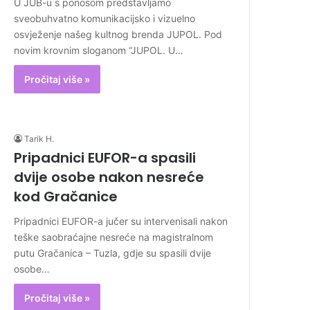
U JUB-u s ponosom predstavljamo
sveobuhvatno komunikacijsko i vizuelno
osvježenje našeg kultnog brenda JUPOL. Pod
novim krovnim sloganom “JUPOL. U…
Pročitaj više »
Tarik H.
Pripadnici EUFOR-a spasili
dvije osobe nakon nesreće
kod Gračanice
Pripadnici EUFOR-a jučer su intervenisali nakon
teške saobraćajne nesreće na magistralnom
putu Gračanica – Tuzla, gdje su spasili dvije
osobe…
Pročitaj više »