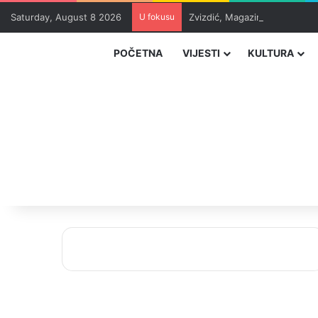
Saturday, August 8 2026
U fokusu
Zvizdić, Magazinović i Kojovi
POČETNA
VIJESTI
KULTURA