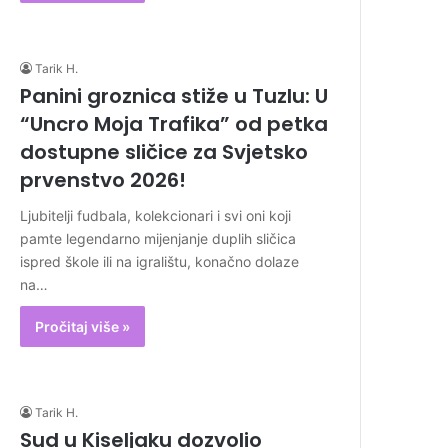
Tarik H.
Panini groznica stiže u Tuzlu: U
“Uncro Moja Trafika” od petka
dostupne sličice za Svjetsko
prvenstvo 2026!
Ljubitelji fudbala, kolekcionari i svi oni koji
pamte legendarno mijenjanje duplih sličica
ispred škole ili na igralištu, konačno dolaze
na…
Pročitaj više »
Tarik H.
Sud u Kiseljaku dozvolio