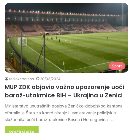
Sport
radiokameleon
20/03/2024
MUP ZDK objavio važno upozorenje uoči
baraž-utakmice BiH – Ukrajina u Zenici
Ministarstvo unutrašnjih poslova Zeničko-dobojskog kantona
oformilo je Štab za koordiniranje i usmjeravanje policijskih
službenika uoči baraž-utakmice Bosna i Hercegovina –…
Pročitaj više