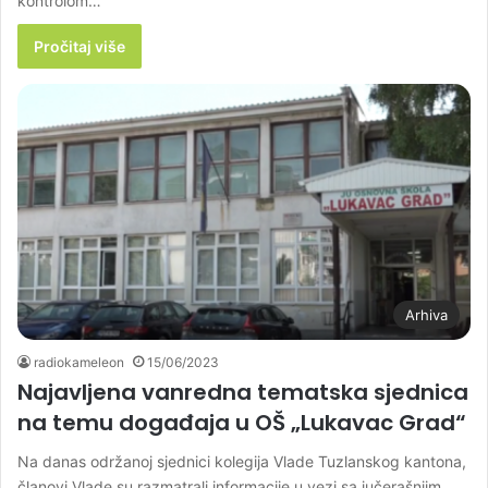
kontrolom…
Pročitaj više
Arhiva
radiokameleon
15/06/2023
Najavljena vanredna tematska sjednica
na temu događaja u OŠ „Lukavac Grad“
Na danas održanoj sjednici kolegija Vlade Tuzlanskog kantona,
članovi Vlade su razmatrali informacije u vezi sa jučerašnjim