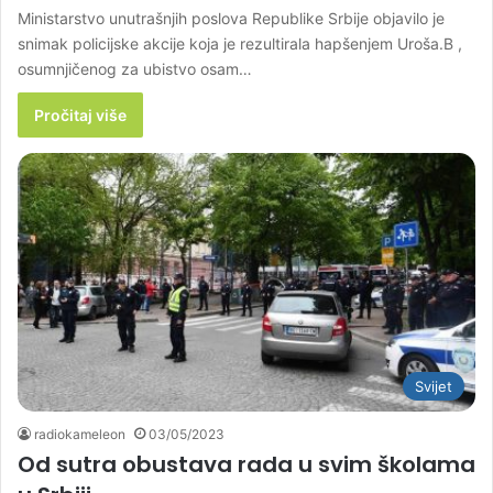
Ministarstvo unutrašnjih poslova Republike Srbije objavilo je
snimak policijske akcije koja je rezultirala hapšenjem Uroša.B ,
osumnjičenog za ubistvo osam…
Pročitaj više
Svijet
radiokameleon
03/05/2023
Od sutra obustava rada u svim školama