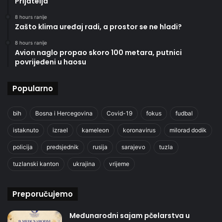
Prijatelja
8 hours ranije
Zašto klima uređaj radi, a prostor se ne hladi?
8 hours ranije
Avion naglo propao skoro 100 metara, putnici
povrijeđeni u haosu
Popularno
bih
Bosna i Hercegovina
Covid-19
fokus
fudbal
istaknuto
izrael
kameleon
koronavirus
milorad dodik
policija
predsjednik
rusija
sarajevo
tuzla
tuzlanski kanton
ukrajina
vrijeme
Preporučujemo
Međunarodni sajam pčelarstva u