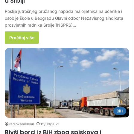
u Srbiji
Poslije jutrošnjeg oružanog napada maloljetnika na učenike i
osoblje škole u Beogradu Glavni odbor Nezavisnog sindikata
prosvjetnih radnika Srbije (NSPRS)…
Pročitaj više
BiH
radiokameleon
15/09/2021
Bivši borci iz BiH zbog spiskova i