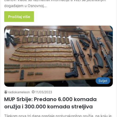
događajem u Osnovnoj…
Pročitaj više
Svijet
radiokameleon
11/05/2023
MUP Srbije: Predano 6.000 komada
oružja i 300.000 komada streljiva
Tijekom prva tri dana predaje protuzakonitog oružja, na koju je,