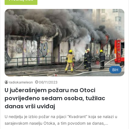
BiH
radiokameleon
06/11/2023
U jučerašnjem požaru na Otoci
povrijeđeno sedam osoba, tužilac
danas vrši uviđaj
U nedjelju je izbio požar na pijaci “Kvadrant” koja se nalazi u
sarajevskom naselju Otoka, a tim povodom se danas,…