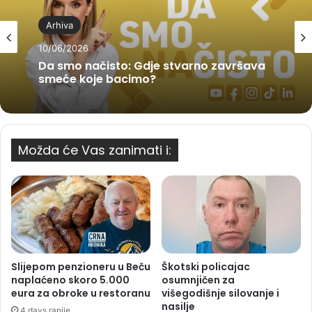
Arhiva
10/06/2026
Da smo načisto: Gdje stvarno završava
smeće koje bacimo?
Možda će Vas zanimati i:
Slijepom penzioneru u Beču
Škotski policajac
naplaćeno skoro 5.000
osumnjičen za
eura za obroke u restoranu
višegodišnje silovanje i
nasilje
4 days ranije