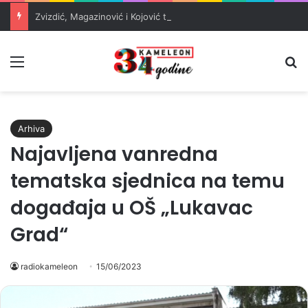
Zvizdić, Magazinović i Kojović traže poseban status za Memorijalni centar Srebrenica
Meni
Pr
Arhiva
Najavljena vanredna
tematska sjednica na temu
događaja u OŠ „Lukavac
Grad“
radiokameleon
15/06/2023