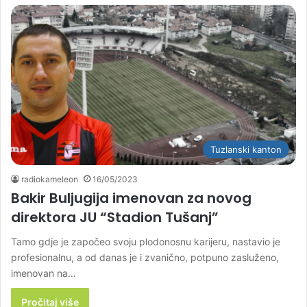
Tuzlanski kanton
radiokameleon
16/05/2023
Bakir Buljugija imenovan za novog
direktora JU “Stadion Tušanj”
Tamo gdje je započeo svoju plodonosnu karijeru, nastavio je
profesionalnu, a od danas je i zvanično, potpuno zasluženo,
imenovan na…
Pročitaj više