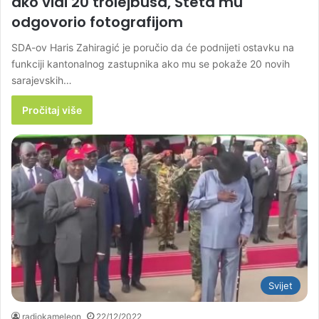
ako vidi 20 trolejbusa, Šteta mu
odgovorio fotografijom
SDA-ov Haris Zahiragić je poručio da će podnijeti ostavku na
funkciji kantonalnog zastupnika ako mu se pokaže 20 novih
sarajevskih…
Pročitaj više
Svijet
radiokameleon
22/12/2022