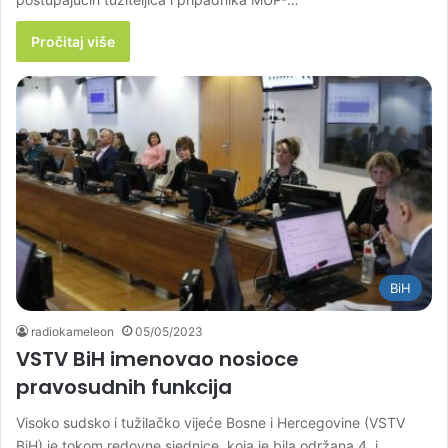
Pročitaj više
BiH
radiokameleon
05/05/2023
VSTV BiH imenovao nosioce
pravosudnih funkcija
Visoko sudsko i tužilačko vijeće Bosne i Hercegovine (VSTV
BiH) je tokom redovne sjednice, koja je bila održana 4. i…