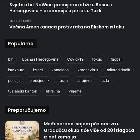
Svjetski hit NoWine premijerno stiže u Bosnu i
Hercegovinu – promocija u petak u Tuzli
16 hours ranije
Većina Amerikanaca protiv rata na Bliskom istoku
Popularno
bih
Bosna i Hercegovina
Covid-19
fokus
fudbal
istaknuto
izrael
kameleon
koronavirus
milorad dodik
policija
predsjednik
rusija
sarajevo
tuzla
tuzlanski kanton
ukrajina
vrijeme
Preporučujemo
Međunarodni sajam pčelarstva u
Gradačcu okupit će više od 20 izlagača
iz pet zemalja