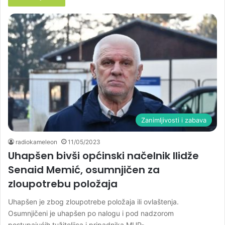
Zanimljivosti i zabava
radiokameleon
11/05/2023
Uhapšen bivši općinski načelnik Ilidže
Senaid Memić, osumnjičen za
zloupotrebu položaja
Uhapšen je zbog zloupotrebe položaja ili ovlaštenja.
Osumnjičeni je uhapšen po nalogu i pod nadzorom
postupajućih tužiteljica i pripadnika MUP-…