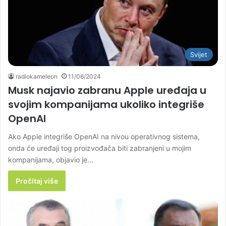
Svijet
radiokameleon
11/06/2024
Musk najavio zabranu Apple uređaja u
svojim kompanijama ukoliko integriše
OpenAI
Ako Apple integriše OpenAI na nivou operativnog sistema,
onda će uređaji tog proizvođača biti zabranjeni u mojim
kompanijama, objavio je…
Pročitaj više