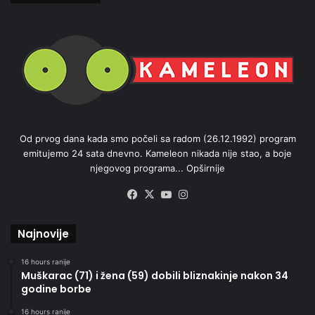
Od prvog dana kada smo počeli sa radom (26.12.1992) program
emitujemo 24 sata dnevno. Kameleon nikada nije stao, a boje
njegovog programa...
Opširnije
Facebook
X
YouTube
Instagram
Najnovije
16 hours ranije
Muškarac (71) i žena (59) dobili bliznakinje nakon 34
godine borbe
16 hours ranije