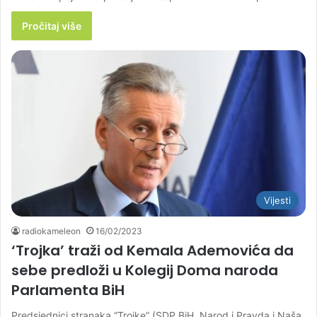
Pročitaj više
Vijesti
radiokameleon
16/02/2023
‘Trojka’ traži od Kemala Ademovića da
sebe predloži u Kolegij Doma naroda
Parlamenta BiH
Predsjednici stranaka “Trojke” (SDP BiH, Narod i Pravda i Naša