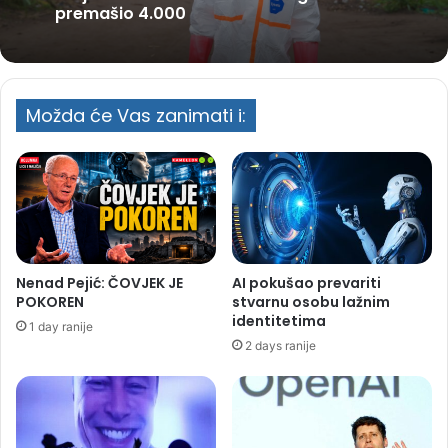
premašio 4.000
Možda će Vas zanimati i:
Nenad Pejić: ČOVJEK JE
AI pokušao prevariti
POKOREN
stvarnu osobu lažnim
identitetima
1 day ranije
2 days ranije