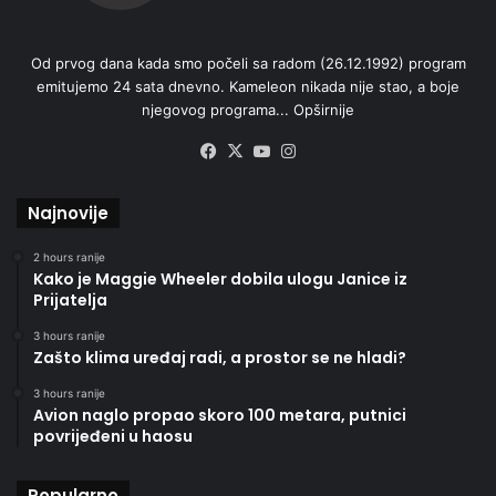
Od prvog dana kada smo počeli sa radom (26.12.1992) program
emitujemo 24 sata dnevno. Kameleon nikada nije stao, a boje
njegovog programa...
Opširnije
Facebook
X
YouTube
Instagram
Najnovije
2 hours ranije
Kako je Maggie Wheeler dobila ulogu Janice iz
Prijatelja
3 hours ranije
Zašto klima uređaj radi, a prostor se ne hladi?
3 hours ranije
Avion naglo propao skoro 100 metara, putnici
povrijeđeni u haosu
Popularno