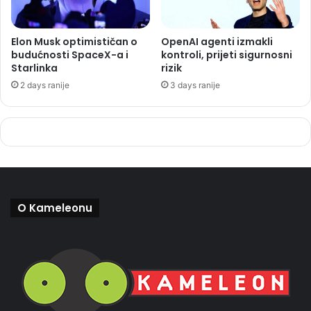
Elon Musk optimističan o
OpenAI agenti izmakli
budućnosti SpaceX-a i
kontroli, prijeti sigurnosni
Starlinka
rizik
2 days ranije
3 days ranije
O Kameleonu