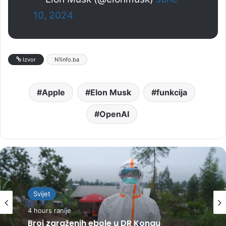
10, 2024
Izvor
N1info.ba
Apple
Elon Musk
funkcija
OpenAI
Svijet
4 hours ranije
Broj zaraženih ebole u DR Kongu