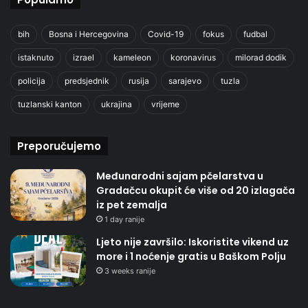
bih
Bosna i Hercegovina
Covid-19
fokus
fudbal
istaknuto
izrael
kameleon
koronavirus
milorad dodik
policija
predsjednik
rusija
sarajevo
tuzla
tuzlanski kanton
ukrajina
vrijeme
Preporučujemo
Međunarodni sajam pčelarstva u
Gradačcu okupit će više od 20 izlagača
iz pet zemalja
1 day ranije
Ljeto nije završilo: Iskoristite vikend uz
more i 1 noćenje gratis u Baškom Polju
3 weeks ranije