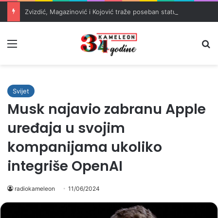
Zvizdić, Magazinović i Kojović traže poseban status za Memorijalni centar Srebrenica
Meni
Pr
Svijet
Musk najavio zabranu Apple
uređaja u svojim
kompanijama ukoliko
integriše OpenAI
radiokameleon
11/06/2024