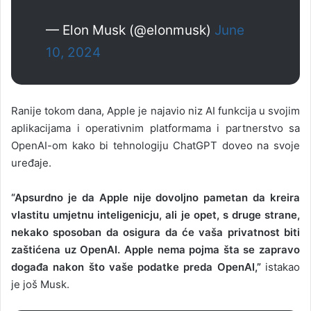
— Elon Musk (@elonmusk)
June
10, 2024
Ranije tokom dana, Apple je najavio niz AI funkcija u svojim
aplikacijama i operativnim platformama i partnerstvo sa
OpenAI-om kako bi tehnologiju ChatGPT doveo na svoje
uređaje.
“Apsurdno je da Apple nije dovoljno pametan da kreira
vlastitu umjetnu inteligenicju, ali je opet, s druge strane,
nekako sposoban da osigura da će vaša privatnost biti
zaštićena uz OpenAI. Apple nema pojma šta se zapravo
događa nakon što vaše podatke preda OpenAI,”
istakao
je još Musk.