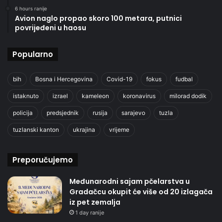
6 hours ranije
Avion naglo propao skoro 100 metara, putnici
povrijeđeni u haosu
Popularno
bih
Bosna i Hercegovina
Covid-19
fokus
fudbal
istaknuto
izrael
kameleon
koronavirus
milorad dodik
policija
predsjednik
rusija
sarajevo
tuzla
tuzlanski kanton
ukrajina
vrijeme
Preporučujemo
Međunarodni sajam pčelarstva u
Gradačcu okupit će više od 20 izlagača
iz pet zemalja
1 day ranije