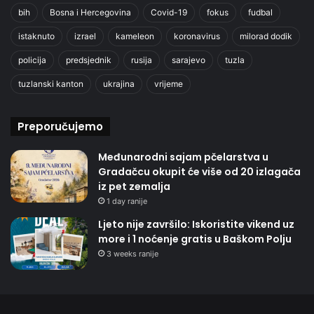
bih
Bosna i Hercegovina
Covid-19
fokus
fudbal
istaknuto
izrael
kameleon
koronavirus
milorad dodik
policija
predsjednik
rusija
sarajevo
tuzla
tuzlanski kanton
ukrajina
vrijeme
Preporučujemo
Međunarodni sajam pčelarstva u
Gradačcu okupit će više od 20 izlagača
iz pet zemalja
1 day ranije
Ljeto nije završilo: Iskoristite vikend uz
more i 1 noćenje gratis u Baškom Polju
3 weeks ranije