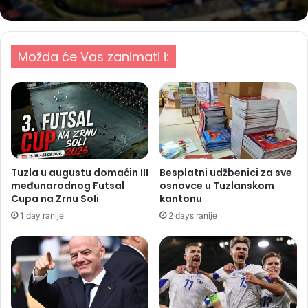
Možda će Vas zanimati i:
Tuzla u augustu domaćin III
Besplatni udžbenici za sve
međunarodnog Futsal
osnovce u Tuzlanskom
Cupa na Zrnu Soli
kantonu
1 day ranije
2 days ranije