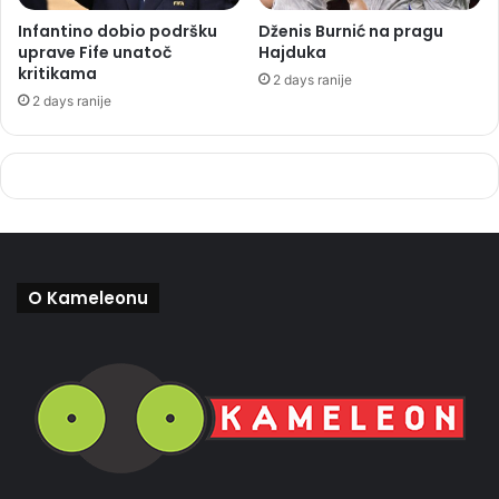
Infantino dobio podršku
Dženis Burnić na pragu
uprave Fife unatoč
Hajduka
kritikama
2 days ranije
2 days ranije
O Kameleonu