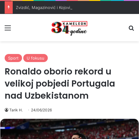
Zvizdić, Magazinović i Kojović traže poseban status za Memorijalni centar Srebrenica
Meni
Pr
Sport
U fokusu
Ronaldo oborio rekord u
velikoj pobjedi Portugala
nad Uzbekistanom
Tarik H.
24/06/2026