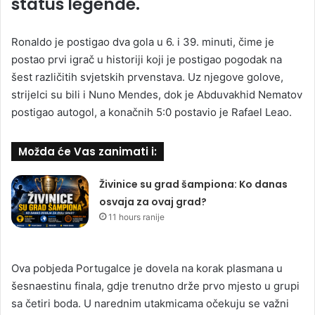
status legende.
Ronaldo je postigao dva gola u 6. i 39. minuti, čime je
postao prvi igrač u historiji koji je postigao pogodak na
šest različitih svjetskih prvenstava. Uz njegove golove,
strijelci su bili i Nuno Mendes, dok je Abduvakhid Nematov
postigao autogol, a konačnih 5:0 postavio je Rafael Leao.
Možda će Vas zanimati i:
Živinice su grad šampiona: Ko danas
osvaja za ovaj grad?
11 hours ranije
Ova pobjeda Portugalce je dovela na korak plasmana u
šesnaestinu finala, gdje trenutno drže prvo mjesto u grupi
sa četiri boda. U narednim utakmicama očekuju se važni