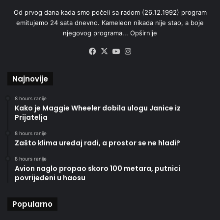
Od prvog dana kada smo počeli sa radom (26.12.1992) program
emitujemo 24 sata dnevno. Kameleon nikada nije stao, a boje
njegovog programa...
Opširnije
Facebook
X
YouTube
Instagram
Najnovije
8 hours ranije
Kako je Maggie Wheeler dobila ulogu Janice iz
Prijatelja
8 hours ranije
Zašto klima uređaj radi, a prostor se ne hladi?
8 hours ranije
Avion naglo propao skoro 100 metara, putnici
povrijeđeni u haosu
Popularno