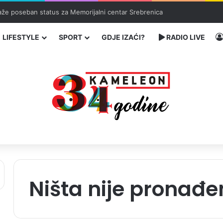
traže poseban status za Memorijalni centar Srebrenica
LIFESTYLE
SPORT
GDJE IZAĆI?
RADIO LIVE
Ništa nije pronađe