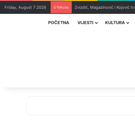
Friday, August 7 2026
U fokusu
Zvizdić, Magazinović i Kojović 
POČETNA
VIJESTI
KULTURA