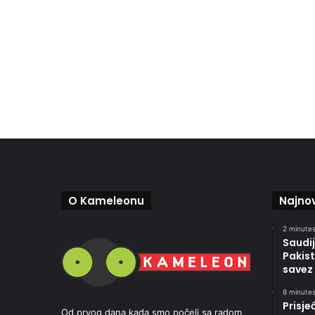
O Kameleonu
Najnov
2 minutes
Saudij
Pakis
savez
8 minutes
Prisje
Od prvog dana kada smo počeli sa radom