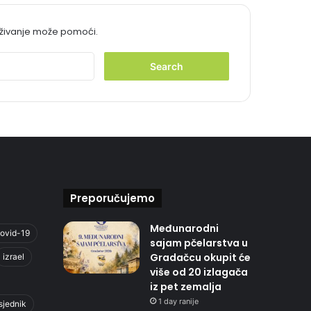
aživanje može pomoći.
S
e
a
r
c
h
f
o
r
:
Preporučujemo
Međunarodni
ovid-19
sajam pčelarstva u
Gradačcu okupit će
izrael
više od 20 izlagača
iz pet zemalja
1 day ranije
sjednik