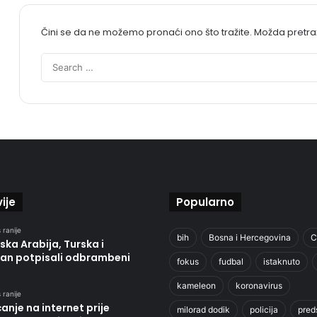
Čini se da ne možemo pronaći ono što tražite. Možda pretr
ije
Popularno
 ranije
bih
Bosna i Hercegovina
C
ska Arabija, Turska i
tan potpisali odbrambeni
fokus
fudbal
istaknuto
kameleon
koronavirus
 ranije
ćanje na internet prije
milorad dodik
policija
pred