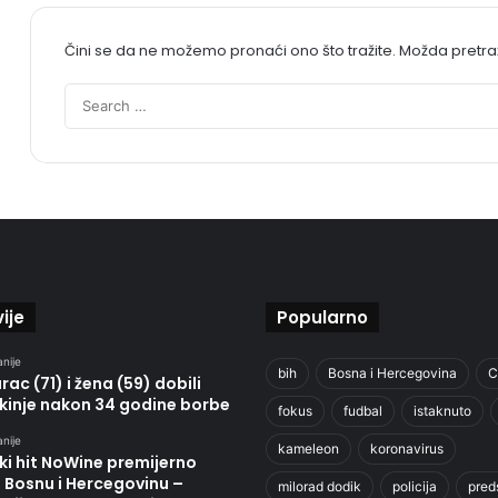
Čini se da ne možemo pronaći ono što tražite. Možda pretr
ije
Popularno
anije
bih
Bosna i Hercegovina
C
ac (71) i žena (59) dobili
kinje nakon 34 godine borbe
fokus
fudbal
istaknuto
anije
kameleon
koronavirus
ki hit NoWine premijerno
u Bosnu i Hercegovinu –
milorad dodik
policija
pred