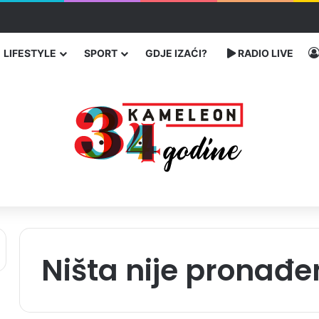
čarenja migranata preko BiH i Balkana
LIFESTYLE
SPORT
GDJE IZAĆI?
RADIO LIVE
Ništa nije pronađe