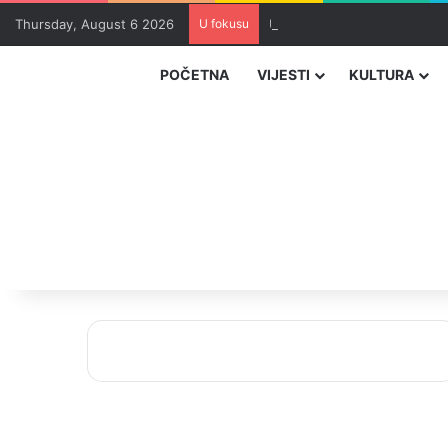
Thursday, August 6 2026
U fokusu
Uhapšeni organizatori krijum
POČETNA
VIJESTI
KULTURA