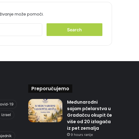
aživanje može pomoći.
S
e
a
r
c
h
f
o
r
:
Preporučujemo
Međunarodni
ovid-19
sajam pčelarstva u
Gradačcu okupit će
izrael
više od 20 izlagača
iz pet zemalja
9 hours ranije
sjednik