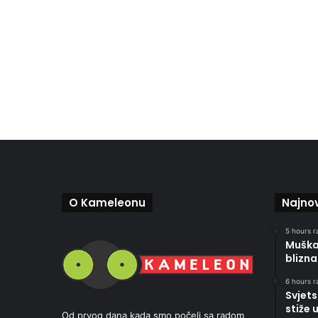
O Kameleonu
Najnov
5 hours r
Muškar
blizna
6 hours r
Svjets
stiže 
Od prvog dana kada smo počeli sa radom