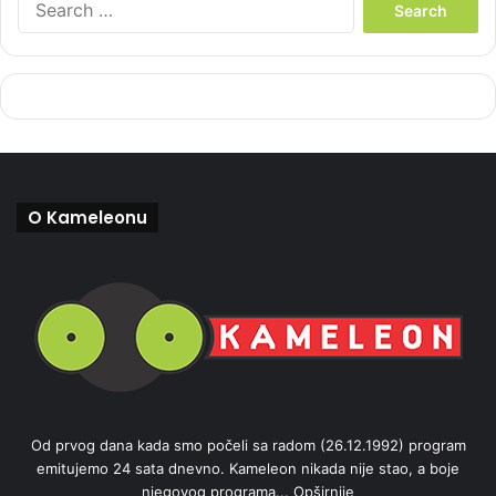
e
a
r
c
h
f
o
r
:
O Kameleonu
Od prvog dana kada smo počeli sa radom (26.12.1992) program
emitujemo 24 sata dnevno. Kameleon nikada nije stao, a boje
njegovog programa...
Opširnije