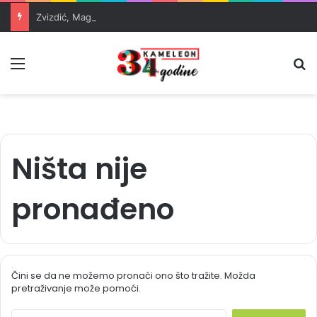
Zvizdić, Magazinović i Kojović traže poseban status za Memorijalni centar Srebrenica
Meni
Pr
Ništa nije
pronađeno
Čini se da ne možemo pronaći ono što tražite. Možda
pretraživanje može pomoći.
S