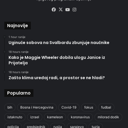
Facebook
X
YouTube
Instagram
Najnovije
1 hour ranije
Uginuće sobova na Svalbardu zbunjuje naučnike
18 hours ranije
Kako je Maggie Wheeler dobila ulogu Janice iz
Prijatelja
18 hours ranije
Zašto klima uređaj radi, a prostor se ne hladi?
Popularno
bih
Bosna i Hercegovina
Covid-19
fokus
fudbal
istaknuto
izrael
kameleon
koronavirus
milorad dodik
policija
predsjednik
rusija
sarajevo
tuzla