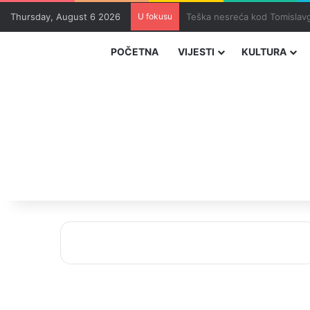
Thursday, August 6 2026
U fokusu
Uhapšeni organizatori krijum
POČETNA
VIJESTI
KULTURA