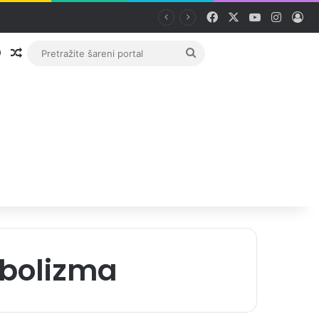
Facebook
X
YouTube
Instag
Pri
Prijava
Random članak
Pretražite
šareni
portal
bolizma