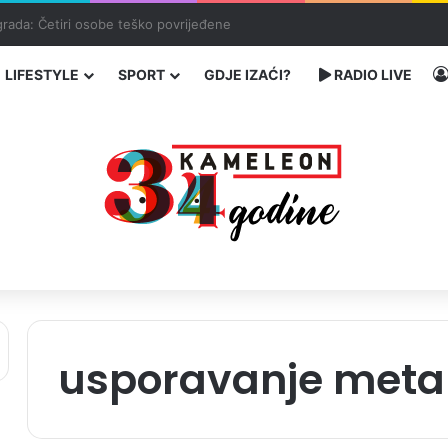
čarenja migranata preko BiH i Balkana
LIFESTYLE
SPORT
GDJE IZAĆI?
RADIO LIVE
usporavanje meta