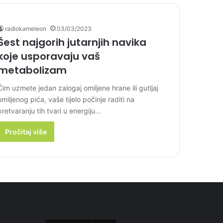
radiokameleon
03/03/2023
Šest najgorih jutarnjih navika
koje usporavaju vaš
metabolizam
Čim uzmete jedan zalogaj omiljene hrane ili gutljaj
omiljenog pića, vaše tijelo počinje raditi na
pretvaranju tih tvari u energiju…
Pročitaj više