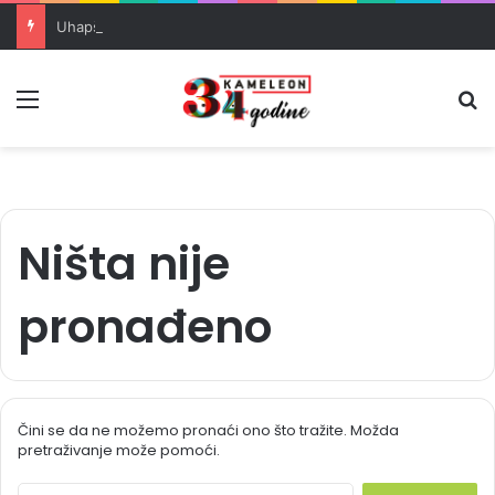
Uhapšeni organizatori krijumčarenja migranata preko BiH i Balkana
Meni
Pr
Ništa nije
pronađeno
Čini se da ne možemo pronaći ono što tražite. Možda
pretraživanje može pomoći.
S