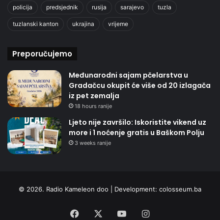
policija
predsjednik
rusija
sarajevo
tuzla
tuzlanski kanton
ukrajina
vrijeme
Preporučujemo
Međunarodni sajam pčelarstva u
Gradačcu okupit će više od 20 izlagača
iz pet zemalja
18 hours ranije
Ljeto nije završilo: Iskoristite vikend uz
more i 1 noćenje gratis u Baškom Polju
3 weeks ranije
© 2026. Radio Kameleon doo | Development:
colosseum.ba
Facebook
X
YouTube
Instagram