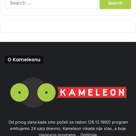
e
a
r
c
h
f
o
r
:
O Kameleonu
Od prvog dana kada smo počeli sa radom (26.12.1992) program
emitujemo 24 sata dnevno. Kameleon nikada nije stao, a boje
njegovog programa...
Opširnije