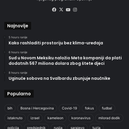
Facebook
X
YouTube
Instagram
Najnovije
5 hours ranije
Kako rashladiti prostoriju bez klima-uređaja
6 hours ranije
Sud u Novom Meksiku naložio Meta kompaniji da plati
dodatnih 567 miliona dolara zbog štete djeci
8 hours ranije
Uginuće sobova na Svalbardu zbunjuje naučnike
Popularno
bih
Bosna i Hercegovina
Covid-19
fokus
fudbal
istaknuto
izrael
kameleon
koronavirus
milorad dodik
policija
predsjednik
rusija
sarajevo
tuzla