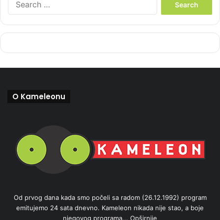
e
a
r
c
h
f
o
r
:
O Kameleonu
Od prvog dana kada smo počeli sa radom (26.12.1992) program
emitujemo 24 sata dnevno. Kameleon nikada nije stao, a boje
njegovog programa...
Opširnije