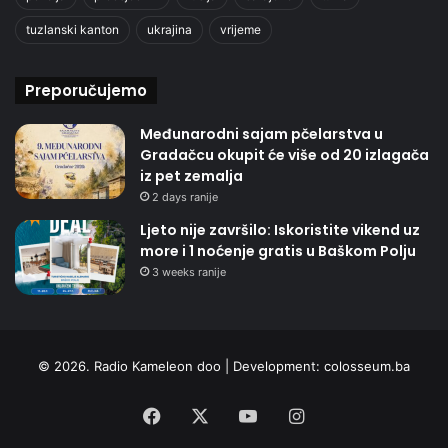
tuzlanski kanton
ukrajina
vrijeme
Preporučujemo
Međunarodni sajam pčelarstva u
Gradačcu okupit će više od 20 izlagača
iz pet zemalja
2 days ranije
Ljeto nije završilo: Iskoristite vikend uz
more i 1 noćenje gratis u Baškom Polju
3 weeks ranije
© 2026. Radio Kameleon doo | Development:
colosseum.ba
Facebook
X
YouTube
Instagram