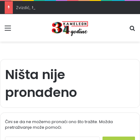
Zvizdić, Magazinović i Kojović traže poseban status za Memorijalni centar Srebrenica
Meni
Pr
Ništa nije
pronađeno
Čini se da ne možemo pronaći ono što tražite. Možda
pretraživanje može pomoći.
S