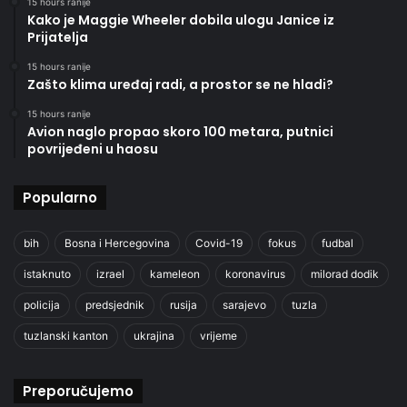
15 hours ranije
Kako je Maggie Wheeler dobila ulogu Janice iz
Prijatelja
15 hours ranije
Zašto klima uređaj radi, a prostor se ne hladi?
15 hours ranije
Avion naglo propao skoro 100 metara, putnici
povrijeđeni u haosu
Popularno
bih
Bosna i Hercegovina
Covid-19
fokus
fudbal
istaknuto
izrael
kameleon
koronavirus
milorad dodik
policija
predsjednik
rusija
sarajevo
tuzla
tuzlanski kanton
ukrajina
vrijeme
Preporučujemo