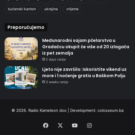
tuzlanski kanton
ukrajina
vrijeme
Preporučujemo
Međunarodni sajam pčelarstva u
Gradačcu okupit će više od 20 izlagača
iz pet zemalja
2 days ranije
Ljeto nije završilo: Iskoristite vikend uz
more i 1 noćenje gratis u Baškom Polju
3 weeks ranije
© 2026. Radio Kameleon doo | Development:
colosseum.ba
Facebook
X
YouTube
Instagram