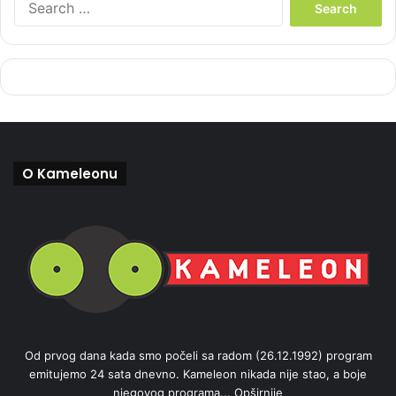
e
a
r
c
h
f
o
r
:
O Kameleonu
Od prvog dana kada smo počeli sa radom (26.12.1992) program
emitujemo 24 sata dnevno. Kameleon nikada nije stao, a boje
njegovog programa...
Opširnije