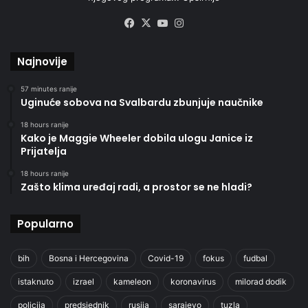
Facebook
X
YouTube
Instagram
Najnovije
57 minutes ranije
Uginuće sobova na Svalbardu zbunjuje naučnike
18 hours ranije
Kako je Maggie Wheeler dobila ulogu Janice iz
Prijatelja
18 hours ranije
Zašto klima uređaj radi, a prostor se ne hladi?
Popularno
bih
Bosna i Hercegovina
Covid-19
fokus
fudbal
istaknuto
izrael
kameleon
koronavirus
milorad dodik
policija
predsjednik
rusija
sarajevo
tuzla