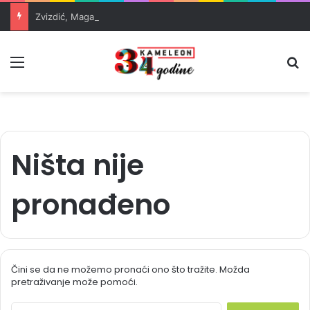
Zvizdić, Magazinović i Kojović traže poseban status za Memorijalni centar Srebrenica
Meni
Pr
Ništa nije
pronađeno
Čini se da ne možemo pronaći ono što tražite. Možda
pretraživanje može pomoći.
S