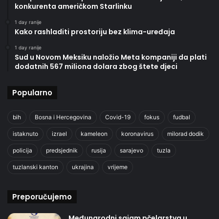
konkurenta američkom Starlinku
1 day ranije
Kako rashladiti prostoriju bez klima-uređaja
1 day ranije
Sud u Novom Meksiku naložio Meta kompaniji da plati
dodatnih 567 miliona dolara zbog štete djeci
Popularno
bih
Bosna i Hercegovina
Covid-19
fokus
fudbal
istaknuto
izrael
kameleon
koronavirus
milorad dodik
policija
predsjednik
rusija
sarajevo
tuzla
tuzlanski kanton
ukrajina
vrijeme
Preporučujemo
Međunarodni sajam pčelarstva u