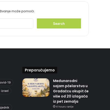
aživanje može pomoći.
S
e
a
r
c
h
f
o
r
:
Preporučujemo
Međunarodni
ovid-19
sajam pčelarstva u
Gradačcu okupit će
izrael
više od 20 izlagača
iz pet zemalja
4 hours ranije
sjednik