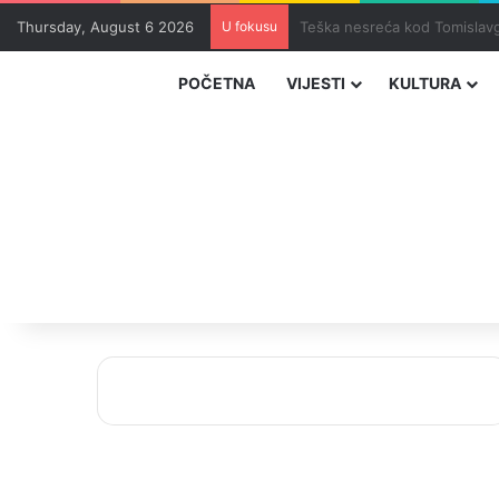
Thursday, August 6 2026
U fokusu
Uhapšeni organizatori krijum
POČETNA
VIJESTI
KULTURA