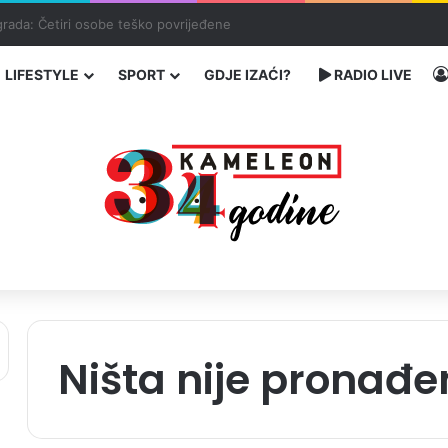
čarenja migranata preko BiH i Balkana
LIFESTYLE
SPORT
GDJE IZAĆI?
RADIO LIVE
Ništa nije pronađe