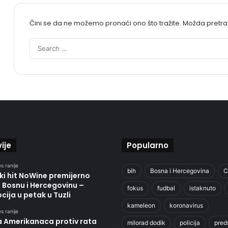
Čini se da ne možemo pronaći ono što tražite. Možda pretr
ije
Popularno
s ranije
bih
Bosna i Hercegovina
C
ki hit NoWine premijerno
u Bosnu i Hercegovinu –
fokus
fudbal
istaknuto
ija u petak u Tuzli
kameleon
koronavirus
s ranije
a Amerikanaca protiv rata
milorad dodik
policija
pred