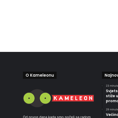
O Kameleonu
Najnov
23 minute
Svjets
stiže 
promoc
29 minute
Većin
Od prvog dana kada smo počeli sa radom