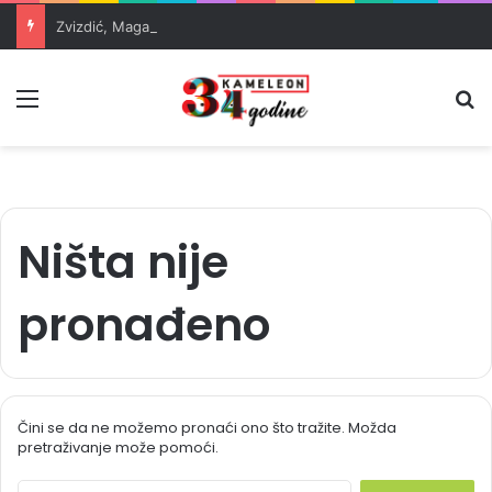
Zvizdić, Magazinović i Kojović traže poseban status za Memorijalni centar Srebrenica
Meni
Pr
Ništa nije
pronađeno
Čini se da ne možemo pronaći ono što tražite. Možda
pretraživanje može pomoći.
S