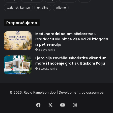
tuzlanski kanton
ukrajina
vrijeme
Preporučujemo
Međunarodni sajam pčelarstva u
Gradačcu okupit će više od 20 izlagača
iz pet zemalja
3 days ranije
Ljeto nije završilo: Iskoristite vikend uz
more i 1 noćenje gratis u Baškom Polju
3 weeks ranije
© 2026. Radio Kameleon doo | Development:
colosseum.ba
Facebook
X
YouTube
Instagram