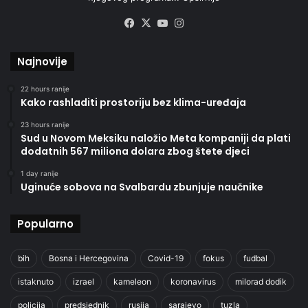
Facebook
X
YouTube
Instagram
Najnovije
22 hours ranije
Kako rashladiti prostoriju bez klima-uređaja
23 hours ranije
Sud u Novom Meksiku naložio Meta kompaniji da plati
dodatnih 567 miliona dolara zbog štete djeci
1 day ranije
Uginuće sobova na Svalbardu zbunjuje naučnike
Popularno
bih
Bosna i Hercegovina
Covid-19
fokus
fudbal
istaknuto
izrael
kameleon
koronavirus
milorad dodik
policija
predsjednik
rusija
sarajevo
tuzla