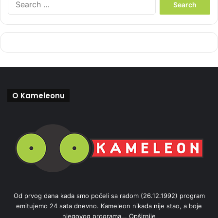
e
a
r
c
h
f
o
r
:
O Kameleonu
Od prvog dana kada smo počeli sa radom (26.12.1992) program
emitujemo 24 sata dnevno. Kameleon nikada nije stao, a boje
njegovog programa...
Opširnije