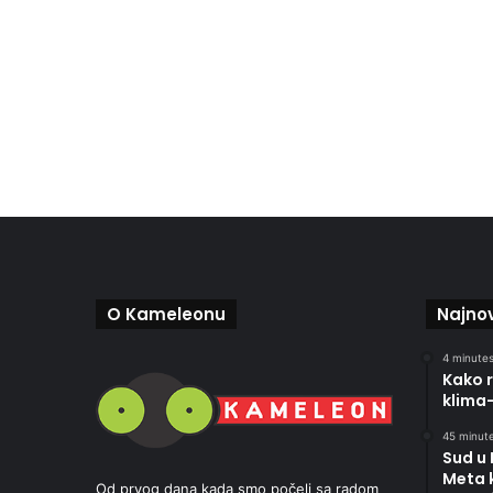
O Kameleonu
Najnov
4 minutes
Kako r
klima
45 minute
Sud u
Meta 
Od prvog dana kada smo počeli sa radom