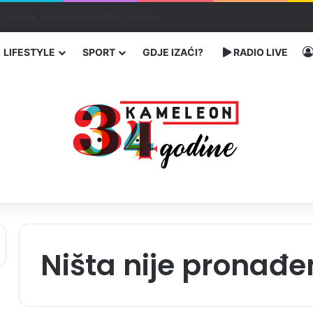
ć traže poseban status za Memorijalni centar Srebrenica
LIFESTYLE
SPORT
GDJE IZAĆI?
RADIO LIVE
Ništa nije pronađe