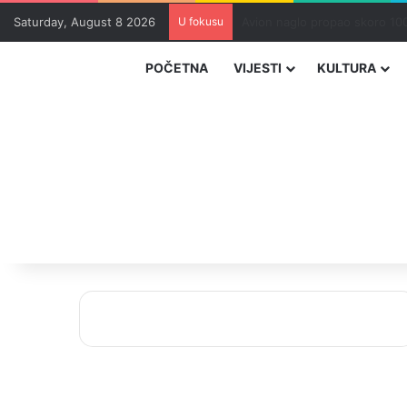
Saturday, August 8 2026
U fokusu
Zvizdić, Magazinović i Kojovi
POČETNA
VIJESTI
KULTURA