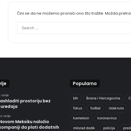
Čini se da ne možemo pronaći ono što tražite. Možda pretr
ije
Popularno
 ranije
bih
Bosna i Hercegovina
C
ashladiti prostoriju bez
-uređaja
fokus
fudbal
istaknuto
s ranije
kameleon
koronavirus
 Novom Meksiku naložio
kompaniji da plati dodatnih
milorad dodik
policija
pred