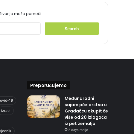
aživanje može pomoći.
S
e
a
r
c
h
f
o
r
:
Preporučujemo
Međunarodni
ovid-19
sajam pčelarstva u
Gradačcu okupit će
izrael
više od 20 izlagača
iz pet zemalja
2 days ranije
sjednik