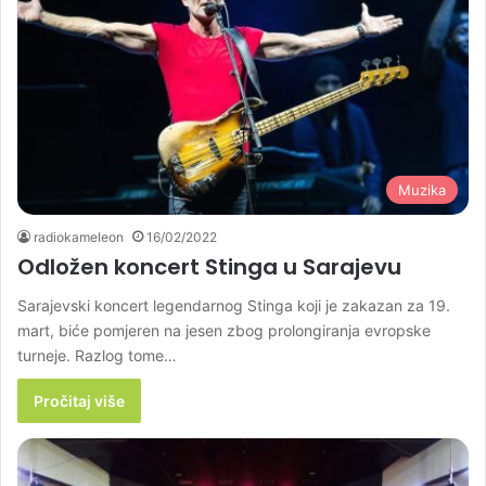
Muzika
radiokameleon
16/02/2022
Odložen koncert Stinga u Sarajevu
Sarajevski koncert legendarnog Stinga koji je zakazan za 19.
mart, biće pomjeren na jesen zbog prolongiranja evropske
turneje. Razlog tome…
Pročitaj više