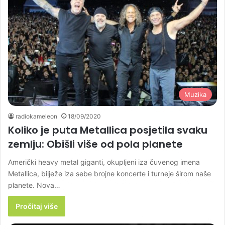
Muzika
radiokameleon
18/09/2020
Koliko je puta Metallica posjetila svaku
zemlju: Obišli više od pola planete
Američki heavy metal giganti, okupljeni iza čuvenog imena
Metallica, bilježe iza sebe brojne koncerte i turneje širom naše
planete. Nova…
Pročitaj više