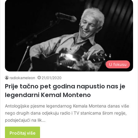
U fokusu
radiokameleon
21/01/2020
Prije tačno pet godina napustio nas je
legendarni Kemal Monteno
Antologijske pjesme legendarnog Kemala Montena danas više
nego drugih dana odjekuju radio i TV stanicama širom regije,
podsjećajući na lik…
Pročitaj više