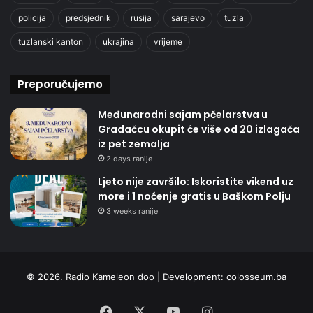
policija
predsjednik
rusija
sarajevo
tuzla
tuzlanski kanton
ukrajina
vrijeme
Preporučujemo
Međunarodni sajam pčelarstva u
Gradačcu okupit će više od 20 izlagača
iz pet zemalja
2 days ranije
Ljeto nije završilo: Iskoristite vikend uz
more i 1 noćenje gratis u Baškom Polju
3 weeks ranije
© 2026. Radio Kameleon doo | Development:
colosseum.ba
Facebook
X
YouTube
Instagram