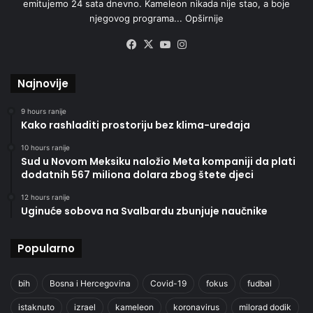
emitujemo 24 sata dnevno. Kameleon nikada nije stao, a boje
njegovog programa...
Opširnije
Facebook
X
YouTube
Instagram
Najnovije
9 hours ranije
Kako rashladiti prostoriju bez klima-uređaja
10 hours ranije
Sud u Novom Meksiku naložio Meta kompaniji da plati
dodatnih 567 miliona dolara zbog štete djeci
12 hours ranije
Uginuće sobova na Svalbardu zbunjuje naučnike
Popularno
bih
Bosna i Hercegovina
Covid-19
fokus
fudbal
istaknuto
izrael
kameleon
koronavirus
milorad dodik