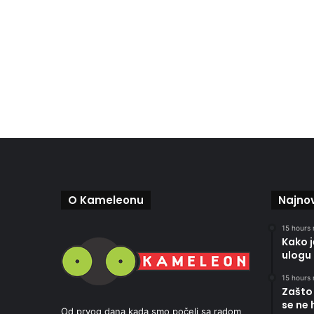
O Kameleonu
Najnov
15 hours 
Kako 
ulogu 
15 hours 
Zašto 
se ne 
Od prvog dana kada smo počeli sa radom