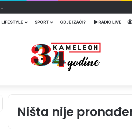
ć traže poseban status za Memorijalni centar Srebrenica
LIFESTYLE
SPORT
GDJE IZAĆI?
RADIO LIVE
Ništa nije pronađe