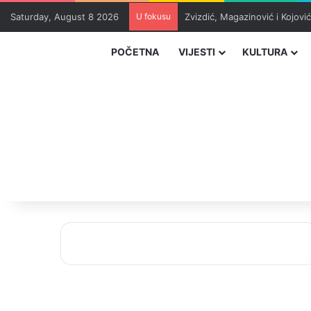
Saturday, August 8 2026
U fokusu
Zvizdić, Magazinović i Kojovi
POČETNA
VIJESTI
KULTURA