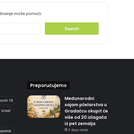
aživanje može pomoći.
S
e
a
r
c
h
f
o
r
:
Preporučujemo
Međunarodni
ovid-19
sajam pčelarstva u
Gradačcu okupit će
izrael
više od 20 izlagača
iz pet zemalja
2 days ranije
sjednik