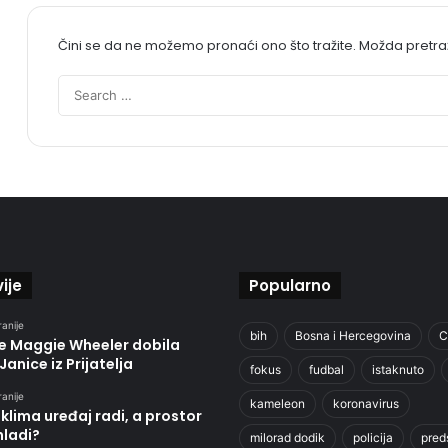
Čini se da ne možemo pronaći ono što tražite. Možda pretr
ije
Popularno
ranije
bih
Bosna i Hercegovina
C
je Maggie Wheeler dobila
Janice iz Prijatelja
fokus
fudbal
istaknuto
ranije
kameleon
koronavirus
klima uređaj radi, a prostor
hladi?
milorad dodik
policija
pred