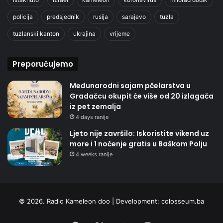
policija
predsjednik
rusija
sarajevo
tuzla
tuzlanski kanton
ukrajina
vrijeme
Preporučujemo
Međunarodni sajam pčelarstva u
Gradačcu okupit će više od 20 izlagača
iz pet zemalja
4 days ranije
Ljeto nije završilo: Iskoristite vikend uz
more i 1 noćenje gratis u Baškom Polju
4 weeks ranije
© 2026. Radio Kameleon doo | Development:
colosseum.ba