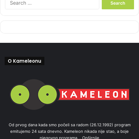
e
a
r
c
h
f
o
r
:
O Kameleonu
Od prvog dana kada smo počeli sa radom (26.12.1992) program
emitujemo 24 sata dnevno. Kameleon nikada nije stao, a boje
njegovog programa...
Opširnije