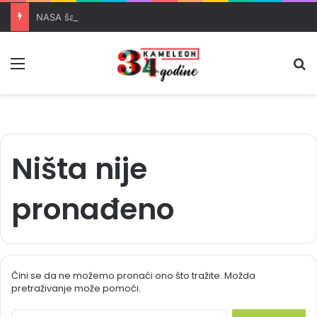
NASA šalje teleskop Nancy Grace Roman vrijedan 4 milijarde dolara u svemir
Meni
Pr
Ništa nije
pronađeno
Čini se da ne možemo pronaći ono što tražite. Možda
pretraživanje može pomoći.
S