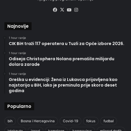
Facebook
X
YouTube
Instagram
Najnovije
1 hour ranije
CIK BiH traži 117 operatera u Tuzli za Opće izbore 2026.
1 hour ranije
Odiseja Christophera Nolana premašila milijardu
dolara zarade
1 hour ranije
Greška u evidenciji: Žena iz Lukavca prijavljena kao
najstarija u BiH, iako je preminula prije skoro deset
godina
Popularno
bih
Bosna i Hercegovina
Covid-19
fokus
fudbal
istaknuto
izrael
kameleon
koronavirus
milorad dodik