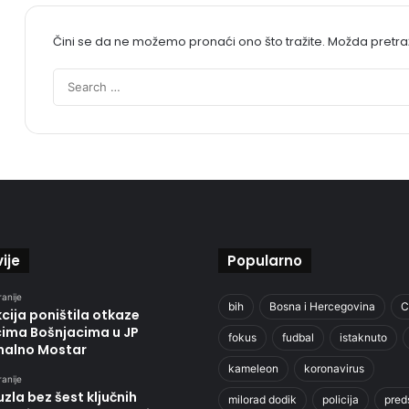
Čini se da ne možemo pronaći ono što tražite. Možda pretr
ije
Popularno
ranije
bih
Bosna i Hercegovina
C
cija poništila otkaze
cima Bošnjacima u JP
fokus
fudbal
istaknuto
alno Mostar
kameleon
koronavirus
ranije
zla bez šest ključnih
milorad dodik
policija
pred