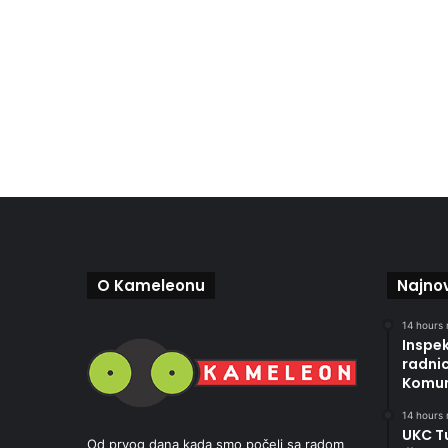
O Kameleonu
Najnov
14 hours 
Inspek
radni
Komun
14 hours 
UKC Tu
Od prvog dana kada smo počeli sa radom