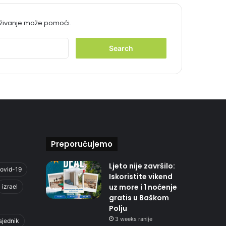
aživanje može pomoći.
S
e
a
r
c
h
f
o
r
:
Preporučujemo
Ljeto nije završilo:
ovid-19
Iskoristite vikend
uz more i 1 noćenje
izrael
gratis u Baškom
Polju
3 weeks ranije
sjednik