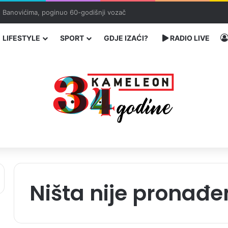
bog neisplaćenih plata i problema sa zdravstvenim knjižicama
LIFESTYLE
SPORT
GDJE IZAĆI?
RADIO LIVE
Ništa nije pronađe