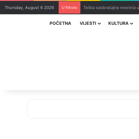
Thursday, August 6 2026
U fokusu
Dio zeničkih rudara u jami z
POČETNA
VIJESTI
KULTURA