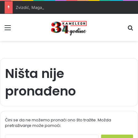
Zvizdić, Magazinović i Kojović traže poseban status za Memorijalni centar Srebrenica
Meni
Pr
Ništa nije
pronađeno
Čini se da ne možemo pronaći ono što tražite. Možda
pretraživanje može pomoći.
S