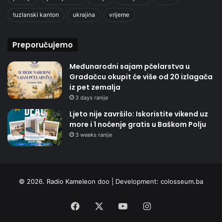
tuzlanski kanton
ukrajina
vrijeme
Preporučujemo
Međunarodni sajam pčelarstva u
Gradačcu okupit će više od 20 izlagača
iz pet zemalja
3 days ranije
Ljeto nije završilo: Iskoristite vikend uz
more i 1 noćenje gratis u Baškom Polju
3 weeks ranije
© 2026. Radio Kameleon doo | Development:
colosseum.ba
Facebook
X
YouTube
Instagram