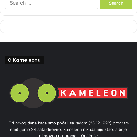
e
a
r
c
h
f
o
r
:
O Kameleonu
Od prvog dana kada smo počeli sa radom (26.12.1992) program
emitujemo 24 sata dnevno. Kameleon nikada nije stao, a boje
njegovog programa...
Opširnije