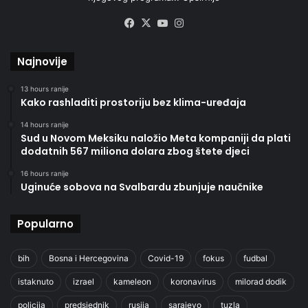
Facebook
X
YouTube
Instagram
Najnovije
13 hours ranije
Kako rashladiti prostoriju bez klima-uređaja
14 hours ranije
Sud u Novom Meksiku naložio Meta kompaniji da plati
dodatnih 567 miliona dolara zbog štete djeci
16 hours ranije
Uginuće sobova na Svalbardu zbunjuje naučnike
Popularno
bih
Bosna i Hercegovina
Covid-19
fokus
fudbal
istaknuto
izrael
kameleon
koronavirus
milorad dodik
policija
predsjednik
rusija
sarajevo
tuzla