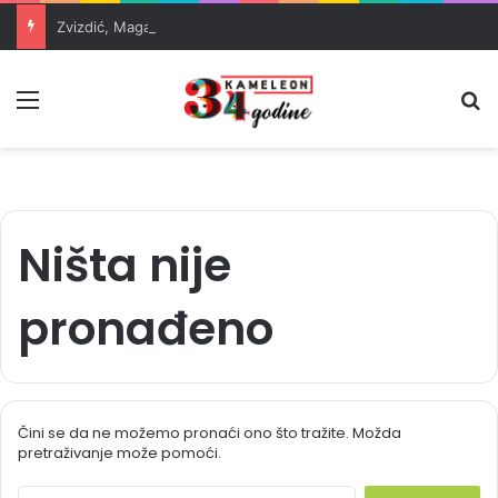
Zvizdić, Magazinović i Kojović traže poseban status za Memorijalni centar Srebrenica
Meni
Pr
Ništa nije
pronađeno
Čini se da ne možemo pronaći ono što tražite. Možda
pretraživanje može pomoći.
S