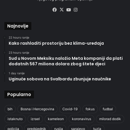
Facebook
X
YouTube
Instagram
Najnovije
22 hours ranije
Kako rashladiti prostoriju bez klima-uređaja
23 hours ranije
Sud u Novom Meksiku naložio Meta kompaniji da plati
dodatnih 567 miliona dolara zbog štete djeci
1 day ranije
Uginuće sobova na Svalbardu zbunjuje naučnike
Popularno
bih
Bosna i Hercegovina
Covid-19
fokus
fudbal
istaknuto
izrael
kameleon
koronavirus
milorad dodik
policija
predsjednik
rusija
sarajevo
tuzla