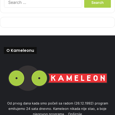
e
a
r
c
h
f
o
r
:
O Kameleonu
Od prvog dana kada smo počeli sa radom (26.12.1992) program
emitujemo 24 sata dnevno. Kameleon nikada nije stao, a boje
njegovog programa...
Opširnije