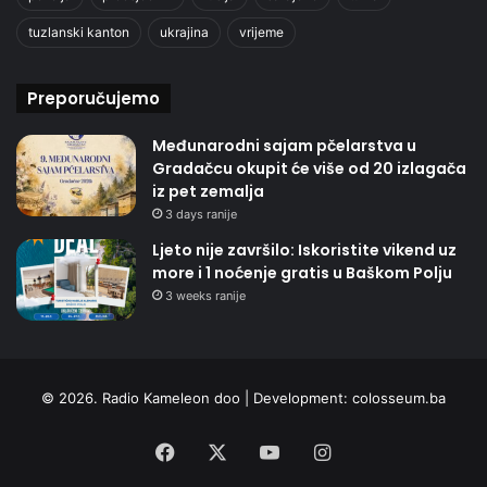
tuzlanski kanton
ukrajina
vrijeme
Preporučujemo
Međunarodni sajam pčelarstva u
Gradačcu okupit će više od 20 izlagača
iz pet zemalja
3 days ranije
Ljeto nije završilo: Iskoristite vikend uz
more i 1 noćenje gratis u Baškom Polju
3 weeks ranije
© 2026. Radio Kameleon doo | Development:
colosseum.ba
Facebook
X
YouTube
Instagram