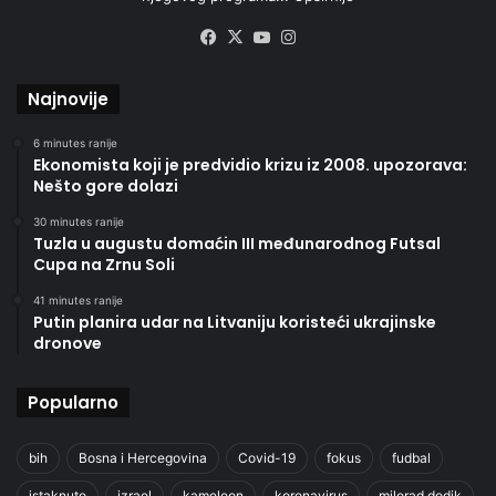
Facebook
X
YouTube
Instagram
Najnovije
6 minutes ranije
Ekonomista koji je predvidio krizu iz 2008. upozorava:
Nešto gore dolazi
30 minutes ranije
Tuzla u augustu domaćin III međunarodnog Futsal
Cupa na Zrnu Soli
41 minutes ranije
Putin planira udar na Litvaniju koristeći ukrajinske
dronove
Popularno
bih
Bosna i Hercegovina
Covid-19
fokus
fudbal
istaknuto
izrael
kameleon
koronavirus
milorad dodik