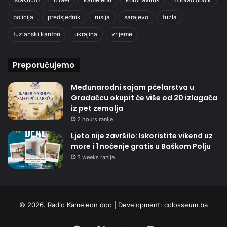
policija
predsjednik
rusija
sarajevo
tuzla
tuzlanski kanton
ukrajina
vrijeme
Preporučujemo
Međunarodni sajam pčelarstva u
Gradačcu okupit će više od 20 izlagača
iz pet zemalja
2 hours ranije
Ljeto nije završilo: Iskoristite vikend uz
more i 1 noćenje gratis u Baškom Polju
3 weeks ranije
© 2026. Radio Kameleon doo | Development:
colosseum.ba