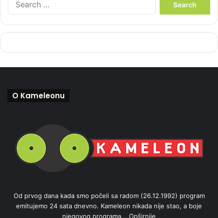
e
a
r
c
h
f
o
r
:
O Kameleonu
Od prvog dana kada smo počeli sa radom (26.12.1992) program
emitujemo 24 sata dnevno. Kameleon nikada nije stao, a boje
njegovog programa...
Opširnije