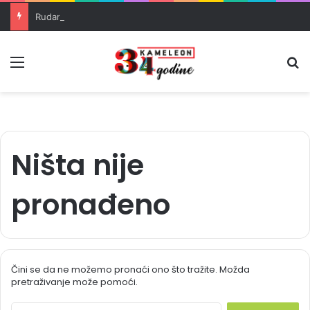
Rudari RMU Zenica drugu noć proveli u jami u znak protesta
Meni
Pr
Ništa nije
pronađeno
Čini se da ne možemo pronaći ono što tražite. Možda
pretraživanje može pomoći.
S