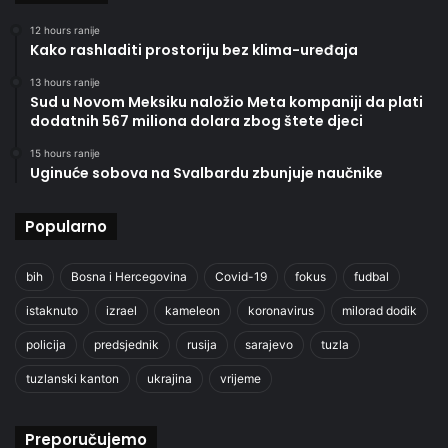
12 hours ranije
Kako rashladiti prostoriju bez klima-uređaja
13 hours ranije
Sud u Novom Meksiku naložio Meta kompaniji da plati
dodatnih 567 miliona dolara zbog štete djeci
15 hours ranije
Uginuće sobova na Svalbardu zbunjuje naučnike
Popularno
bih
Bosna i Hercegovina
Covid-19
fokus
fudbal
istaknuto
izrael
kameleon
koronavirus
milorad dodik
policija
predsjednik
rusija
sarajevo
tuzla
tuzlanski kanton
ukrajina
vrijeme
Preporučujemo