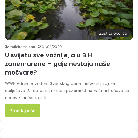
Zaštita okoliša
radiokameleon
31/01/2020
U svijetu sve važnije, a u BiH
zanemarene – gdje nestaju naše
močvare?
WWF Adrija povodom Svjetskog dana močvara, koji se
obilježava 2. februara, skreće pozornost na važnost očuvanja i
obnove močvara, ali…
Pročitaj više