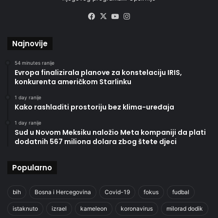
Facebook
X
YouTube
Instagram
Najnovije
54 minutes ranije
Evropa finalizirala planove za konstelaciju IRIS,
konkurenta američkom Starlinku
1 day ranije
Kako rashladiti prostoriju bez klima-uređaja
1 day ranije
Sud u Novom Meksiku naložio Meta kompaniji da plati
dodatnih 567 miliona dolara zbog štete djeci
Popularno
bih
Bosna i Hercegovina
Covid-19
fokus
fudbal
istaknuto
izrael
kameleon
koronavirus
milorad dodik