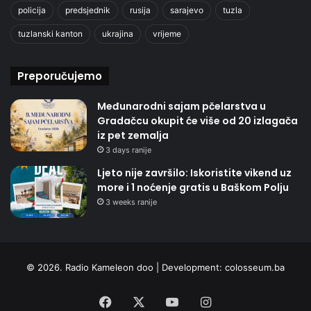
policija
predsjednik
rusija
sarajevo
tuzla
tuzlanski kanton
ukrajina
vrijeme
Preporučujemo
Međunarodni sajam pčelarstva u
Gradačcu okupit će više od 20 izlagača
iz pet zemalja
3 days ranije
Ljeto nije završilo: Iskoristite vikend uz
more i 1 noćenje gratis u Baškom Polju
3 weeks ranije
© 2026. Radio Kameleon doo | Development:
colosseum.ba
Facebook
X
YouTube
Instagram