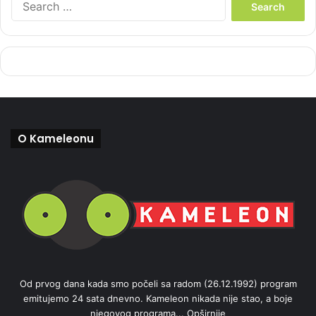
e
a
r
c
h
f
o
r
:
O Kameleonu
Od prvog dana kada smo počeli sa radom (26.12.1992) program
emitujemo 24 sata dnevno. Kameleon nikada nije stao, a boje
njegovog programa...
Opširnije