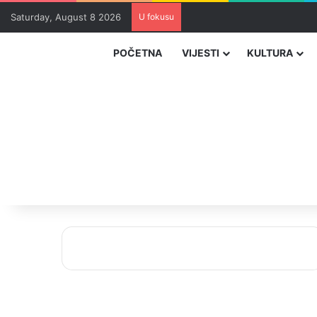
Saturday, August 8 2026
U fokusu
Zvizdić, Magazinović i Kojovi
POČETNA
VIJESTI
KULTURA