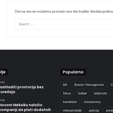
Čini se da ne možemo pronaći ono što tražite. Možda pretr
ije
Popularno
anije
bih
Bosna i Hercegovina
C
ashladiti prostoriju bez
-uređaja
fokus
fudbal
istaknuto
anije
kameleon
koronavirus
 Novom Meksiku naložio
kompaniji da plati dodatnih
milorad dodik
policija
pred