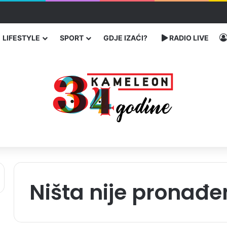
ć traže poseban status za Memorijalni centar Srebrenica
LIFESTYLE
SPORT
GDJE IZAĆI?
RADIO LIVE
Ništa nije pronađe