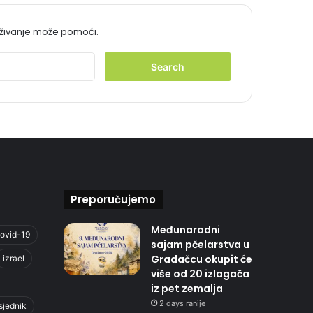
aživanje može pomoći.
S
e
a
r
c
h
f
o
r
:
Preporučujemo
Međunarodni
ovid-19
sajam pčelarstva u
Gradačcu okupit će
izrael
više od 20 izlagača
iz pet zemalja
2 days ranije
sjednik