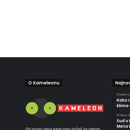
O Kameleonu
Najnov
3 hours r
Kako r
klima
4 hours r
Sud u
Meta 
Od prvog dana kada smo počeli sa radom