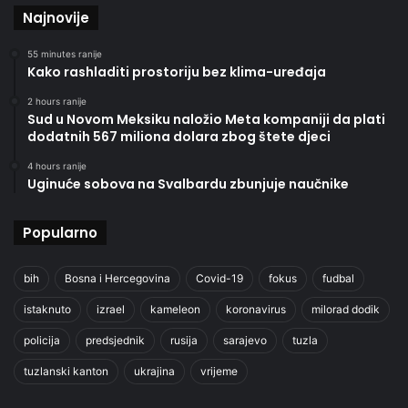
Najnovije
55 minutes ranije
Kako rashladiti prostoriju bez klima-uređaja
2 hours ranije
Sud u Novom Meksiku naložio Meta kompaniji da plati
dodatnih 567 miliona dolara zbog štete djeci
4 hours ranije
Uginuće sobova na Svalbardu zbunjuje naučnike
Popularno
bih
Bosna i Hercegovina
Covid-19
fokus
fudbal
istaknuto
izrael
kameleon
koronavirus
milorad dodik
policija
predsjednik
rusija
sarajevo
tuzla
tuzlanski kanton
ukrajina
vrijeme