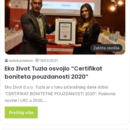
Zaštita okoliša
radiokameleon
19/03/2021
Eko život Tuzla osvojio “Certifikat
boniteta pouzdanosti 2020”
Eko život d.o.o. Tuzla je u toku jučerašnjeg dana dobio
“CERTIFIKAT BONITETNE POUZDANOSTI 2020”. Poslovne
novine i LRC u 2020.…
Pročitaj više