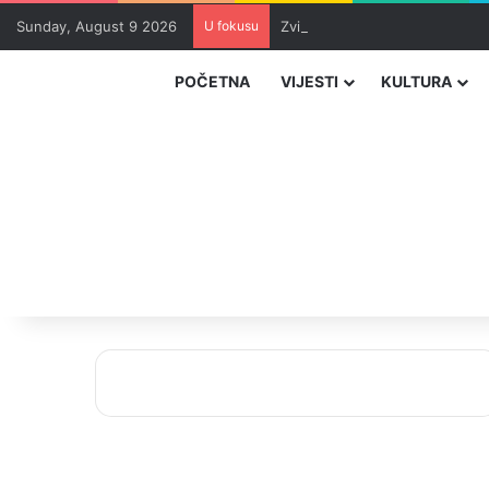
Sunday, August 9 2026
U fokusu
Zvizdić, Magazinović i Kojović
POČETNA
VIJESTI
KULTURA