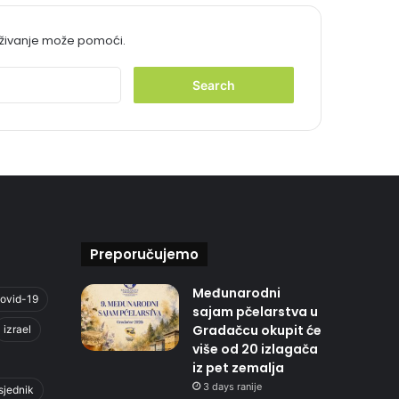
aživanje može pomoći.
S
e
a
r
c
h
f
o
r
:
Preporučujemo
Međunarodni
ovid-19
sajam pčelarstva u
Gradačcu okupit će
izrael
više od 20 izlagača
iz pet zemalja
3 days ranije
sjednik