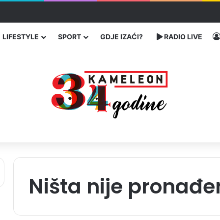
 traže poseban status za Memorijalni centar Srebrenica
LIFESTYLE
SPORT
GDJE IZAĆI?
RADIO LIVE
Ništa nije pronađe