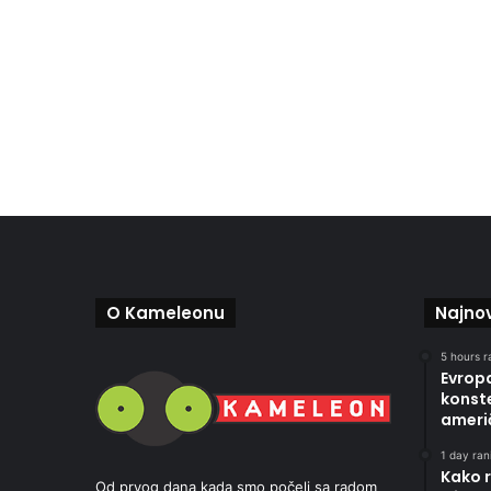
O Kameleonu
Najnov
5 hours r
Evropa
konste
ameri
1 day rani
Kako r
Od prvog dana kada smo počeli sa radom