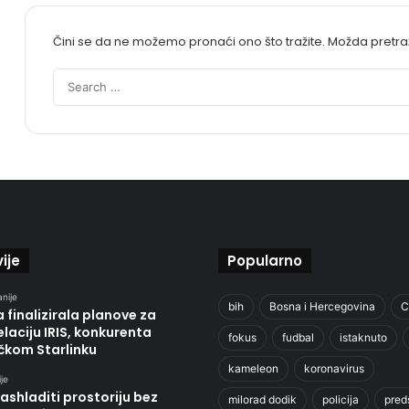
Čini se da ne možemo pronaći ono što tražite. Možda pretr
ije
Popularno
anije
bih
Bosna i Hercegovina
C
 finalizirala planove za
laciju IRIS, konkurenta
fokus
fudbal
istaknuto
čkom Starlinku
kameleon
koronavirus
je
ashladiti prostoriju bez
milorad dodik
policija
pred