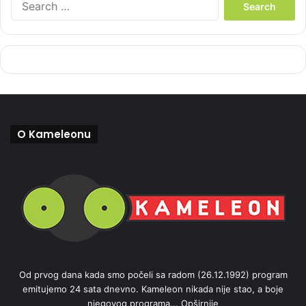
e
a
r
c
h
f
o
r
:
O Kameleonu
Od prvog dana kada smo počeli sa radom (26.12.1992) program
emitujemo 24 sata dnevno. Kameleon nikada nije stao, a boje
njegovog programa...
Opširnije