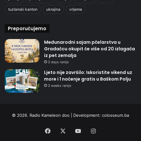
tuzlanski kanton
ukrajina
vrijeme
Preporučujemo
Međunarodni sajam pčelarstva u
Gradačcu okupit će više od 20 izlagača
iz pet zemalja
3 days ranije
Ljeto nije završilo: Iskoristite vikend uz
more i 1 noćenje gratis u Baškom Polju
3 weeks ranije
© 2026. Radio Kameleon doo | Development:
colosseum.ba
Facebook
X
YouTube
Instagram