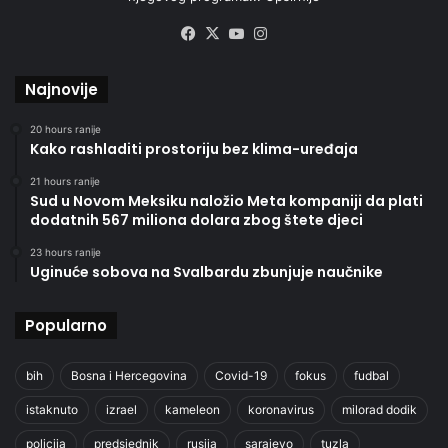
Facebook
X
YouTube
Instagram
Najnovije
20 hours ranije
Kako rashladiti prostoriju bez klima-uređaja
21 hours ranije
Sud u Novom Meksiku naložio Meta kompaniji da plati
dodatnih 567 miliona dolara zbog štete djeci
23 hours ranije
Uginuće sobova na Svalbardu zbunjuje naučnike
Popularno
bih
Bosna i Hercegovina
Covid-19
fokus
fudbal
istaknuto
izrael
kameleon
koronavirus
milorad dodik
policija
predsjednik
rusija
sarajevo
tuzla