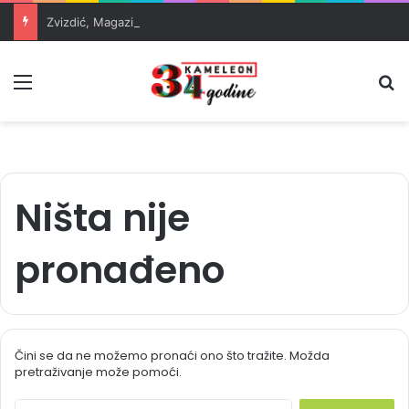
Zvizdić, Magazinović i Kojović traže poseban status za Memorijalni centar Srebrenica
Meni
Pr
Ništa nije
pronađeno
Čini se da ne možemo pronaći ono što tražite. Možda
pretraživanje može pomoći.
S