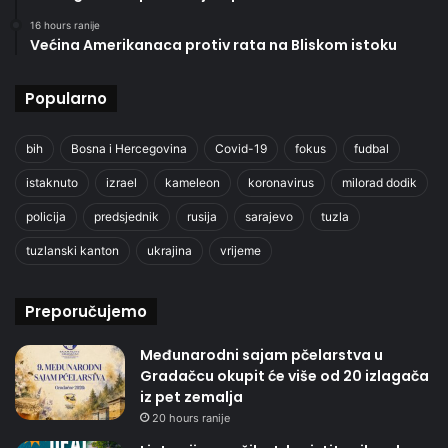
16 hours ranije
Većina Amerikanaca protiv rata na Bliskom istoku
Popularno
bih
Bosna i Hercegovina
Covid-19
fokus
fudbal
istaknuto
izrael
kameleon
koronavirus
milorad dodik
policija
predsjednik
rusija
sarajevo
tuzla
tuzlanski kanton
ukrajina
vrijeme
Preporučujemo
Međunarodni sajam pčelarstva u
Gradačcu okupit će više od 20 izlagača
iz pet zemalja
20 hours ranije