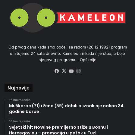
Od prvog dana kada smo počeli sa radom (26.12.1992) program
emitujemo 24 sata dnevno. Kameleon nikada nije stao, a boje
njegovog programa...
Opširnije
Facebook
X
YouTube
Instagram
Najnovije
16 hours ranije
Muškarac (71) i žena (59) dobili bliznakinje nakon 34
godine borbe
16 hours ranije
Svjetski hit NoWine premijerno stiže u Bosnu i
Hercegovinu – promocija u petak u Tuzli