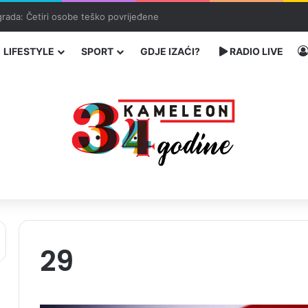
čarenja migranata preko BiH i Balkana
LIFESTYLE
SPORT
GDJE IZAĆI?
RADIO LIVE
29