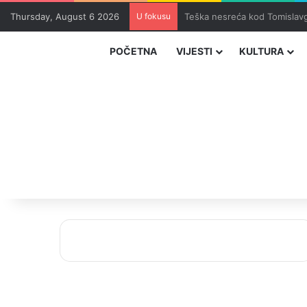
Thursday, August 6 2026
U fokusu
Uhapšeni organizatori krijum
POČETNA
VIJESTI
KULTURA