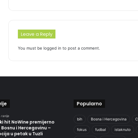
Leave a Reply
You must be
logged in
to post a comment.
ije
Popularno
 ranije
bih
Bosna i Hercegovina
C
ki hit NoWine premijerno
u Bosnu i Hercegovinu –
fokus
fudbal
istaknuto
ija u petak u Tuzli