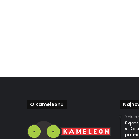
O Kameleonu
Najnov
9 minutes
Svjets
stiže 
promoc