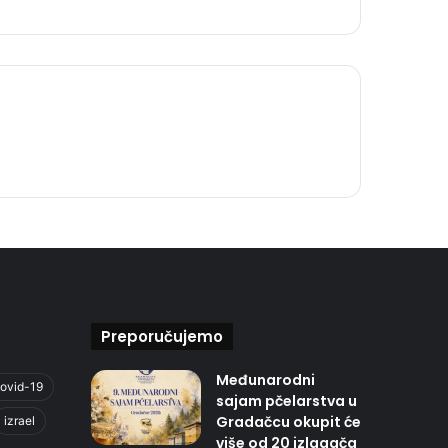
Preporučujemo
Međunarodni
ovid-19
sajam pčelarstva u
Gradačcu okupit će
izrael
više od 20 izlagača