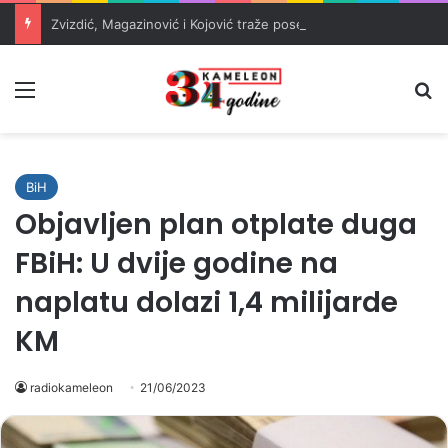
Zvizdić, Magazinović i Kojović traže poseban status za Memorijalni centar Srebrenica
Meni
Pr
BiH
Objavljen plan otplate duga
FBiH: U dvije godine na
naplatu dolazi 1,4 milijarde
KM
radiokameleon
21/06/2023