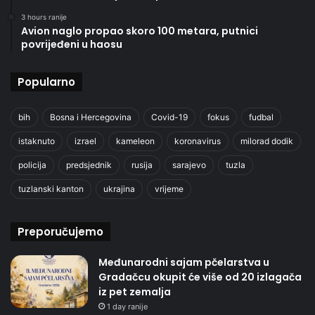
3 hours ranije
Avion naglo propao skoro 100 metara, putnici
povrijeđeni u haosu
Popularno
bih
Bosna i Hercegovina
Covid-19
fokus
fudbal
istaknuto
izrael
kameleon
koronavirus
milorad dodik
policija
predsjednik
rusija
sarajevo
tuzla
tuzlanski kanton
ukrajina
vrijeme
Preporučujemo
Međunarodni sajam pčelarstva u
Gradačcu okupit će više od 20 izlagača
iz pet zemalja
1 day ranije