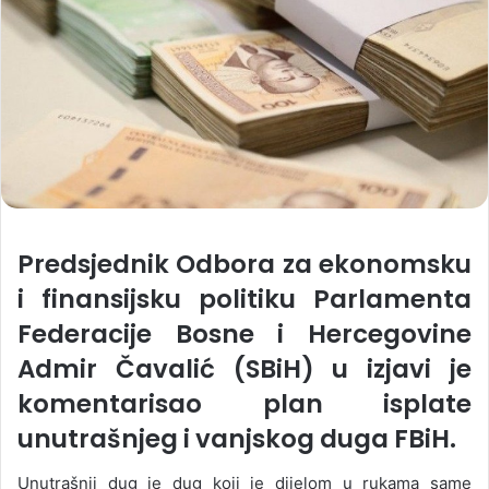
Predsjednik Odbora za ekonomsku
i finansijsku politiku Parlamenta
Federacije Bosne i Hercegovine
Admir Čavalić (SBiH) u izjavi je
komentarisao plan isplate
unutrašnjeg i vanjskog duga FBiH.
Unutrašnji dug je dug koji je dijelom u rukama same