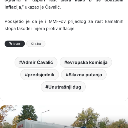
inflacija,”
ukazao je Čavalić.
Podsjetio je da je i MMF-ov prijedlog za rast kamatnih
stopa također mjera protiv inflacije
Izvor
Klix.ba
Admir Čavalić
evropska komisija
predsjednik
Silazna putanja
Unutrašnji dug