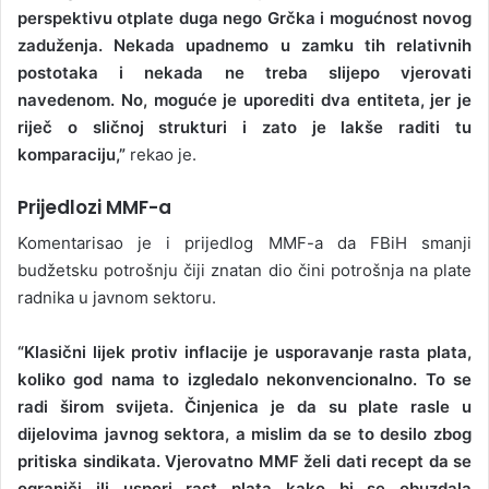
perspektivu otplate duga nego Grčka i mogućnost novog
zaduženja. Nekada upadnemo u zamku tih relativnih
postotaka i nekada ne treba slijepo vjerovati
navedenom. No, moguće je uporediti dva entiteta, jer je
riječ o sličnoj strukturi i zato je lakše raditi tu
komparaciju,”
rekao je.
Prijedlozi MMF-a
Komentarisao je i prijedlog MMF-a da FBiH smanji
budžetsku potrošnju čiji znatan dio čini potrošnja na plate
radnika u javnom sektoru.
“Klasični lijek protiv inflacije je usporavanje rasta plata,
koliko god nama to izgledalo nekonvencionalno. To se
radi širom svijeta. Činjenica je da su plate rasle u
dijelovima javnog sektora, a mislim da se to desilo zbog
pritiska sindikata. Vjerovatno MMF želi dati recept da se
ograniči ili uspori rast plata kako bi se obuzdala