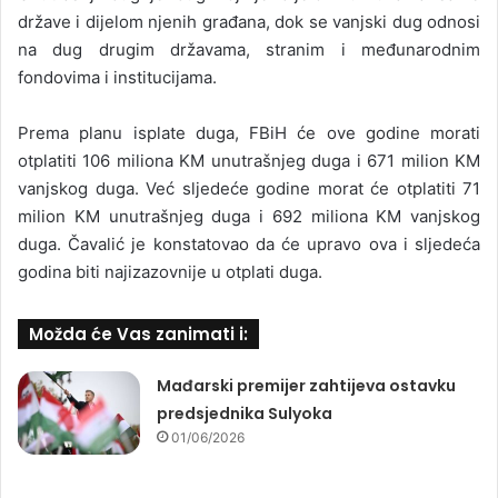
države i dijelom njenih građana, dok se vanjski dug odnosi
na dug drugim državama, stranim i međunarodnim
fondovima i institucijama.
Prema planu isplate duga, FBiH će ove godine morati
otplatiti 106 miliona KM unutrašnjeg duga i 671 milion KM
vanjskog duga. Već sljedeće godine morat će otplatiti 71
milion KM unutrašnjeg duga i 692 miliona KM vanjskog
duga. Čavalić je konstatovao da će upravo ova i sljedeća
godina biti najizazovnije u otplati duga.
Možda će Vas zanimati i:
Mađarski premijer zahtijeva ostavku
predsjednika Sulyoka
01/06/2026