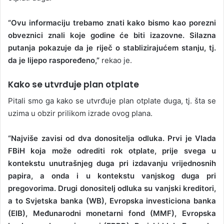
“Ovu informaciju trebamo znati kako bismo kao porezni
obveznici znali koje godine će biti izazovne. Silazna
putanja pokazuje da je riječ o stablizirajućem stanju, tj.
da je lijepo raspoređeno,”
rekao je.
Kako se utvrđuje plan otplate
Pitali smo ga kako se utvrđuje plan otplate duga, tj. šta se
uzima u obzir prilikom izrade ovog plana.
“Najviše zavisi od dva donositelja odluka. Prvi je Vlada
FBiH koja može odrediti rok otplate, prije svega u
kontekstu unutrašnjeg duga pri izdavanju vrijednosnih
papira, a onda i u kontekstu vanjskog duga pri
pregovorima. Drugi donositelj odluka su vanjski kreditori,
a to Svjetska banka (WB), Evropska investiciona banka
(EIB), Međunarodni monetarni fond (MMF), Evropska