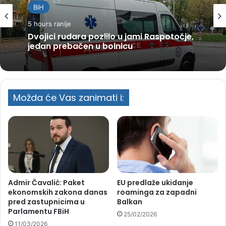
BiH
5 hours ranije
Dvojici rudara pozlilo u jami Raspotočje,
jedan prebačen u bolnicu
Možda će Vas zanimati i:
Admir Čavalić: Paket
EU predlaže ukidanje
ekonomskih zakona danas
roaminga za zapadni
pred zastupnicima u
Balkan
Parlamentu FBiH
25/02/2026
11/03/2026