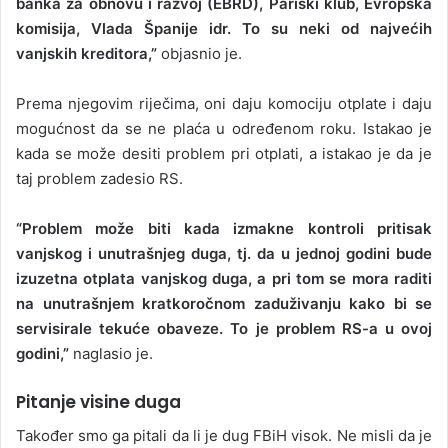
banka za obnovu i razvoj (EBRD), Pariski klub, Evropska
komisija, Vlada Španije idr. To su neki od najvećih
vanjskih kreditora,”
objasnio je.
Prema njegovim riječima, oni daju komociju otplate i daju
mogućnost da se ne plaća u određenom roku. Istakao je
kada se može desiti problem pri otplati, a istakao je da je
taj problem zadesio RS.
“Problem može biti kada izmakne kontroli pritisak
vanjskog i unutrašnjeg duga, tj. da u jednoj godini bude
izuzetna otplata vanjskog duga, a pri tom se mora raditi
na unutrašnjem kratkoročnom zaduživanju kako bi se
servisirale tekuće obaveze. To je problem RS-a u ovoj
godini,”
naglasio je.
Pitanje visine duga
Također smo ga pitali da li je dug FBiH visok. Ne misli da je