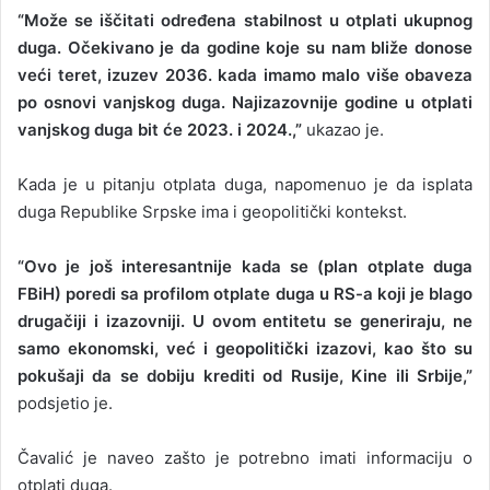
“Može se iščitati određena stabilnost u otplati ukupnog
duga. Očekivano je da godine koje su nam bliže donose
veći teret, izuzev 2036. kada imamo malo više obaveza
po osnovi vanjskog duga. Najizazovnije godine u otplati
vanjskog duga bit će 2023. i 2024.,”
ukazao je.
Kada je u pitanju otplata duga, napomenuo je da isplata
duga Republike Srpske ima i geopolitički kontekst.
“Ovo je još interesantnije kada se (plan otplate duga
FBiH) poredi sa profilom otplate duga u RS-a koji je blago
drugačiji i izazovniji. U ovom entitetu se generiraju, ne
samo ekonomski, već i geopolitički izazovi, kao što su
pokušaji da se dobiju krediti od Rusije, Kine ili Srbije,”
podsjetio je.
Čavalić je naveo zašto je potrebno imati informaciju o
otplati duga.