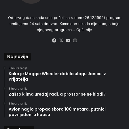
Od prvog dana kada smo počeli sa radom (26.12.1992) program
emitujemo 24 sata dnevno. Kameleon nikada nije stao, a boje
njegovog programa...
Opširnije
Facebook
X
YouTube
Instagram
Najnovije
8 hours ranije
Kako je Maggie Wheeler dobila ulogu Janice iz
Prijatelja
8 hours ranije
Zašto klima uređaj radi, a prostor se ne hladi?
8 hours ranije
Avion naglo propao skoro 100 metara, putnici
povrijeđeni u haosu