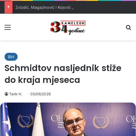
Zvizdić, Magazinović i Kojović traže poseban status za Memorijalni centar Srebrenica
Meni
Pr
BiH
Schmidtov nasljednik stiže
do kraja mjeseca
Tarik H.
05/06/2026