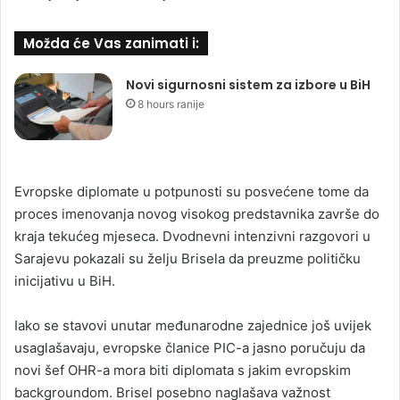
Možda će Vas zanimati i:
Novi sigurnosni sistem za izbore u BiH
8 hours ranije
Evropske diplomate u potpunosti su posvećene tome da
proces imenovanja novog visokog predstavnika završe do
kraja tekućeg mjeseca. Dvodnevni intenzivni razgovori u
Sarajevu pokazali su želju Brisela da preuzme političku
inicijativu u BiH.
Iako se stavovi unutar međunarodne zajednice još uvijek
usaglašavaju, evropske članice PIC-a jasno poručuju da
novi šef OHR-a mora biti diplomata s jakim evropskim
backgroundom. Brisel posebno naglašava važnost