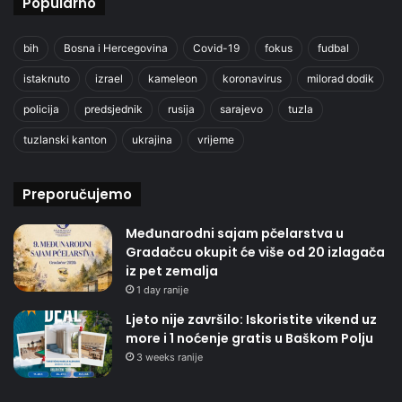
Popularno
bih
Bosna i Hercegovina
Covid-19
fokus
fudbal
istaknuto
izrael
kameleon
koronavirus
milorad dodik
policija
predsjednik
rusija
sarajevo
tuzla
tuzlanski kanton
ukrajina
vrijeme
Preporučujemo
Međunarodni sajam pčelarstva u
Gradačcu okupit će više od 20 izlagača
iz pet zemalja
1 day ranije
Ljeto nije završilo: Iskoristite vikend uz
more i 1 noćenje gratis u Baškom Polju
3 weeks ranije