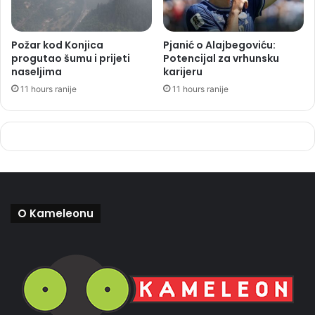
Požar kod Konjica
Pjanić o Alajbegoviću:
progutao šumu i prijeti
Potencijal za vrhunsku
naseljima
karijeru
11 hours ranije
11 hours ranije
O Kameleonu