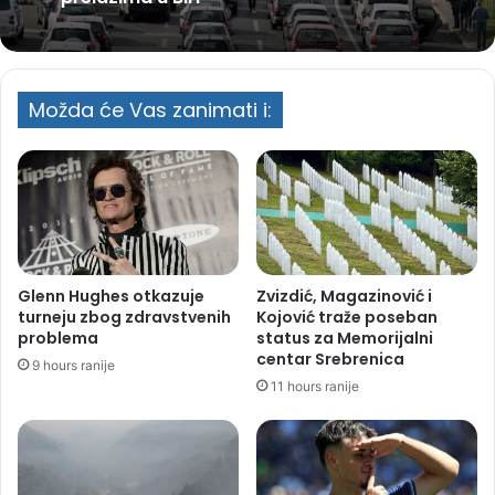
Možda će Vas zanimati i:
Glenn Hughes otkazuje
Zvizdić, Magazinović i
turneju zbog zdravstvenih
Kojović traže poseban
problema
status za Memorijalni
centar Srebrenica
9 hours ranije
11 hours ranije