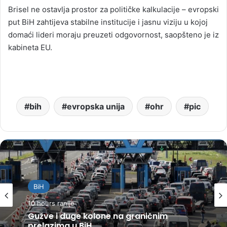
Brisel ne ostavlja prostor za političke kalkulacije – evropski
put BiH zahtijeva stabilne institucije i jasnu viziju u kojoj
domaći lideri moraju preuzeti odgovornost, saopšteno je iz
kabineta EU.
bih
evropska unija
ohr
pic
BiH
10 hours ranije
Gužve i duge kolone na graničnim
prelazima u BiH