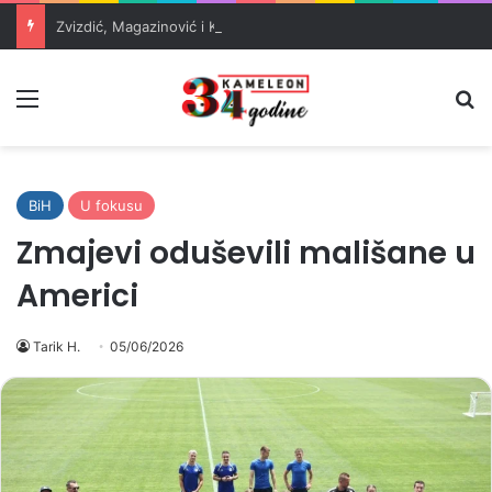
Zvizdić, Magazinović i Kojović traže poseban status za Memorijalni centar Srebrenica
Meni
Pr
BiH
U fokusu
Zmajevi oduševili mališane u
Americi
Tarik H.
05/06/2026