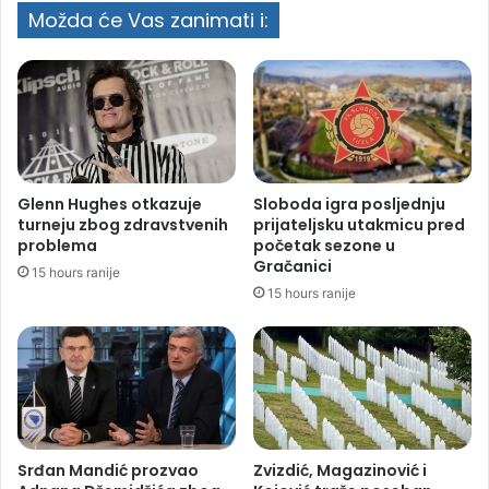
Možda će Vas zanimati i:
Glenn Hughes otkazuje
Sloboda igra posljednju
turneju zbog zdravstvenih
prijateljsku utakmicu pred
problema
početak sezone u
Gračanici
15 hours ranije
15 hours ranije
Srđan Mandić prozvao
Zvizdić, Magazinović i