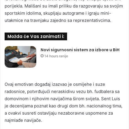
porijekla. Mališani su imali priliku da razgovaraju sa svojim
sportskim idolima, skupljaju autograme i igraju mini-
utakmice na travnjaku zajedno sa reprezentativcima.
Možda će Vas zanimati i:
Novi sigurnosni sistem za izbore u BiH
14 hours ranije
Ovaj emotivan događaj izazvao je osmijehe i suze
radosnice, potvrđujući neraskidivu vezu bh. fudbalera sa
domovinom i njihovim navijačima širom svijeta. Sent Luis
je decenijama poznat kao drugi dom bh. nacionalnog tima,
a ovakvi susreti ostavljaju nezaboravne uspomene za
najmlađe navijače.