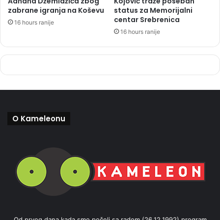
Adnana Džemidžića zbog
Kojović traže poseban
zabrane igranja na Koševu
status za Memorijalni
centar Srebrenica
16 hours ranije
16 hours ranije
O Kameleonu
Od prvog dana kada smo počeli sa radom (26.12.1992) program