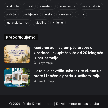
istaknuto
izrael
kameleon
koronavirus
milorad dodik
policija
predsjednik
rusija
sarajevo
tuzla
tuzlanski kanton
ukrajina
vrijeme
Preporučujemo
Međunarodni sajam pčelarstva u
Gradačcu okupit će više od 20 izlagača
iz pet zemalja
2 days ranije
Ljeto nije završilo: Iskoristite vikend uz
more i 1 noćenje gratis u Baškom Polju
3 weeks ranije
© 2026. Radio Kameleon doo | Development:
colosseum.ba