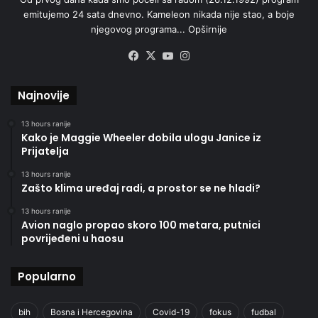
emitujemo 24 sata dnevno. Kameleon nikada nije stao, a boje
njegovog programa...
Opširnije
Facebook
X
YouTube
Instagram
Najnovije
13 hours ranije
Kako je Maggie Wheeler dobila ulogu Janice iz
Prijatelja
13 hours ranije
Zašto klima uređaj radi, a prostor se ne hladi?
13 hours ranije
Avion naglo propao skoro 100 metara, putnici
povrijeđeni u haosu
Popularno
bih
Bosna i Hercegovina
Covid-19
fokus
fudbal