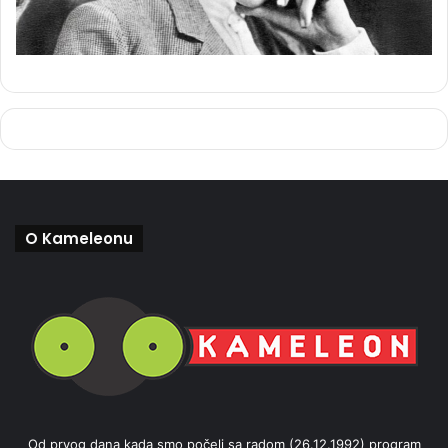
O Kameleonu
Od prvog dana kada smo počeli sa radom (26.12.1992) program