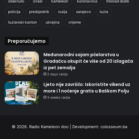
istaknuto
izrael
kameleon
koronavirus
milorad dodik
policija
predsjednik
rusija
sarajevo
tuzla
tuzlanski kanton
ukrajina
vrijeme
Preporučujemo
Međunarodni sajam pčelarstva u
Gradačcu okupit će više od 20 izlagača
iz pet zemalja
2 days ranije
Ljeto nije završilo: Iskoristite vikend uz
more i 1 noćenje gratis u Baškom Polju
3 weeks ranije
© 2026. Radio Kameleon doo | Development:
colosseum.ba