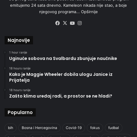
emitujemo 24 sata dnevno. Kameleon nikada nije stao, a boje
njegovog programa...
Opširnije
Facebook
X
YouTube
Instagram
Najnovije
1 hour ranije
Uginuće sobova na Svalbardu zbunjuje naučnike
18 hours ranije
Kako je Maggie Wheeler dobila ulogu Janice iz
Prijatelja
18 hours ranije
Zašto klima uređaj radi, a prostor se ne hladi?
Popularno
bih
Bosna i Hercegovina
Covid-19
fokus
fudbal