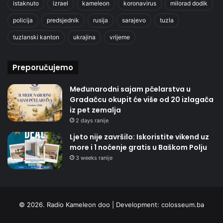
istaknuto
izrael
kameleon
koronavirus
milorad dodik
policija
predsjednik
rusija
sarajevo
tuzla
tuzlanski kanton
ukrajina
vrijeme
Preporučujemo
Međunarodni sajam pčelarstva u
Gradačcu okupit će više od 20 izlagača
iz pet zemalja
2 days ranije
Ljeto nije završilo: Iskoristite vikend uz
more i 1 noćenje gratis u Baškom Polju
3 weeks ranije
© 2026. Radio Kameleon doo | Development:
colosseum.ba