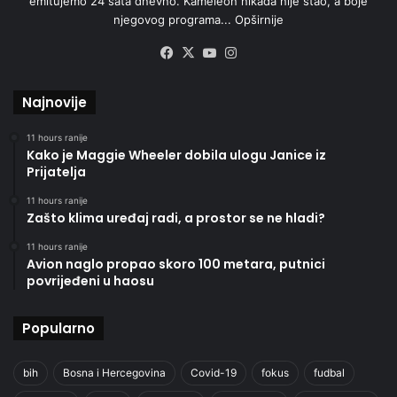
emitujemo 24 sata dnevno. Kameleon nikada nije stao, a boje
njegovog programa...
Opširnije
Facebook
X
YouTube
Instagram
Najnovije
11 hours ranije
Kako je Maggie Wheeler dobila ulogu Janice iz
Prijatelja
11 hours ranije
Zašto klima uređaj radi, a prostor se ne hladi?
11 hours ranije
Avion naglo propao skoro 100 metara, putnici
povrijeđeni u haosu
Popularno
bih
Bosna i Hercegovina
Covid-19
fokus
fudbal